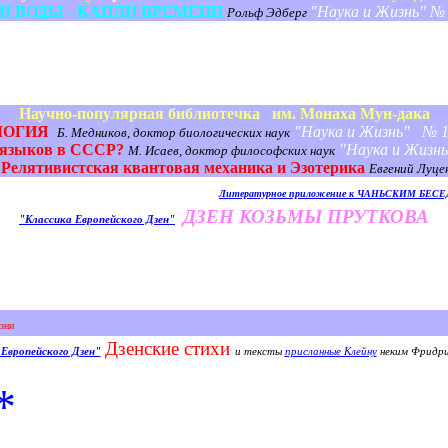
И ВОДЫ - КАПЛИ ВРЕМЕНИ
"Наука и Жизнь" № 1
Рольф Эдберг
Научно-популярная библиотечка им. Монаха Мун-дака
ЛОГИЯ
"Наука и Жизнь" № 11
Б. Медников, доктор биологических наук
 языков в СССР?
"Наука и Жизнь
М. Исаев, доктор философских наук
Релятивистская квантовая механика и Эзотерика
Евгений Луце
Литературное приложение к ЧАНЬСКИМ
ДЗЕН КОЗЬМЫ ПРУТКОВА
"Классика Европейского Дзен"
изни
Дзенские стихи
 Европейского Дзен"
и тексты
присланные Клейну
неким Фридр
*