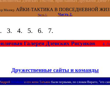
Библиотека Дзенских Текстов, присланных Друзьями ДзенР
АЙКИ-ТАКТИКА В ПОВСЕДНЕВНОЙ ЖИ
ор Миллер.
Часть 2.
Часть 1.
. 3. 4. 5. 6. 7.
иличная Галерея Дзенских Рисунков
4. Л
Дружественные сайты и команды
ндрей
Фомичев
и его жена Татьяна
были первыми, по словам Вирато, "его сан