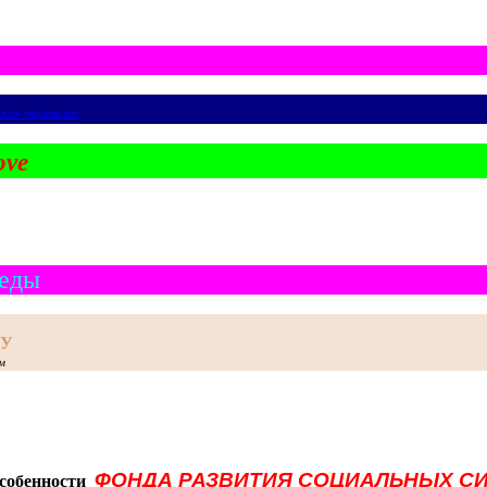
/Extra_mahatma.htm
ove
седы
РУ
ом
ФОНДА РАЗВИТИЯ СОЦИАЛЬНЫХ С
собенности