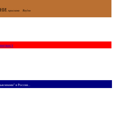
У
ЗНИ
.
прислано Rey'ем
ингвист
ьясинами" в России...