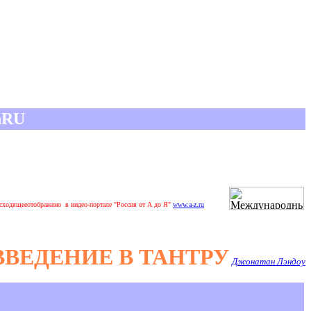
nRU
сходящееотображено в видео-портале "Россия от А до Я"
www.a-z.ru
ВВЕДЕНИЕ В ТАНТРУ
Джонатан Лэндоу