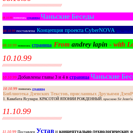
//////////////////////////////////////////////////
Чаньские Беседы
появилась
страница
08.10.99
Концепция пpоекта CyberNOVA
поставлена
08.10.99
http://zen.ru
From
andrey lapin
- with L
страница
08.10.99
появилась
10.10.99
//////////////////////////////////////////////////
Чаньские Бе
Добавлены главы 3 и 4 в
страница
10.10.99
10.10.99
появилась
страница
Библиотека Дзенских Текстов, присланных Друзьями Дзен
1. Кавабата Ясунари. КРАСОТОЙ ЯПОНИИ РОЖДЕННЫЙ.
прислано Sir Jester'
11.10.99
//////////////////////////////////////////////////
Устав
и
концептуально-технологическиу о
11.10.99
Поставлен