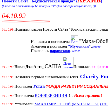
АРХИВ
Новости Сайта "Бодхисаттвская правда" (
)
(Спасибо Константину Болтову (и УРА!) за своевременную идею) :))
04.10.99
//////////////////////////////////////////////////
Появился раздел Новости Сайта "Бодхисаттвская правда
04.10.99
"Маха-Обой
Написана и поставлена
Закончен и поставлен
"Мумонкан"
.
29.09.99
Появились
паравозики
.
16.09.99
САША
ее фото
НоваяДзенАвтор
Появилась
04.10.99
Charity Fu
Появился первый англоязычный текст.
04.10.99
Устав
Поставлен
ФОНДА РАЗВИТИЯ СОЦИАЛЬН
04.10.99
Всем привет!
КОНФЕРЕНЦИЯ
!!!
Поставлена
04.10.99
-
Установлен
МАХАТМИЧЕСКИЙ (MAHATMICAL) FA
04.10.99