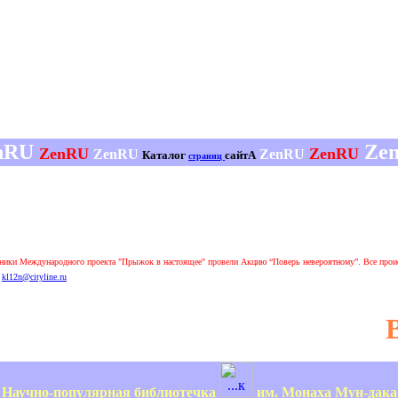
nRU
Ze
ZenRU
ZenRU
ZenRU
ZenRU
Каталог
сайтА
страниц
ники Международного проекта "Прыжок в настоящее" провели Акцию “Поверь невероятному”. Все прои
kl12n@cityline.ru
Научно-популярная библиотечка
им. Монаха Мун-дака