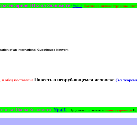
трасенсорная Школа Знакомств
!
Ура!!!
Появились
личные страницы
некот
reation of an International Guesthouse Network
Повесть о неврубающемся человеке
, в обед поставлена
(3-х теоре
сорная Школа Знакомств!
Ура!!!
Продлжают появляться
личные страницы
Пр