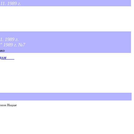
1. 1989 г.
. 1989 г.
" 1989 г. №7
нко
TЕХHОАРМАГЕДДОH: как оно будет
 БЕСЕДАМ
Max Cherepanov
ихом Ницше