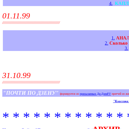
4.
КАПЛ
01.11.99
//////////////////////////////////////////////////
1.
АНА
2.
Сколько
3.
31.10.99
//////////////////////////////////////////////////
"ПОЧТИ ПО ДЗЕНУ"
формируется из
присылаемых Др-ДзенРУ
притчей из ж
"Классика
* * * * * * * * * * * * 