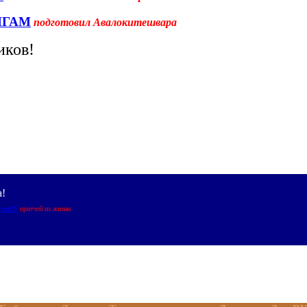
ИГАМ
подготовил Авалокитешвара
иков!
а!
ДзенРУ
притчей из жизни