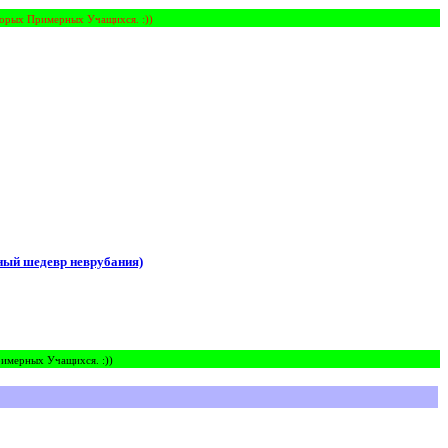
орых Примерных Учащихся. :))
мный шедевр неврубания)
имерных Учащихся. :))