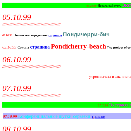
Экс
Начала работать
04.10.99
05.10.99
//////////////////////////////////////////////////
Пондичерри-бич
Полностью переделана
страница
05.10.99
Pondicherry-beach
страница
05.10.99
Cделана
The project of c
06.10.99
//////////////////////////////////////////////////
утром начата и закончена
07.10.99
//////////////////////////////////////////////////
Экстрасен
07.10.99
,
Конференциальные шутки-серьезки
07.10.99
I
ZEN.RU
08.10.99