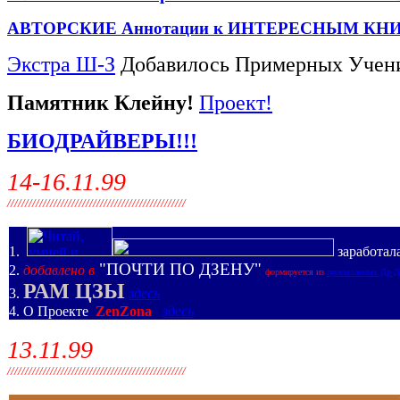
АВТОРСКИЕ Аннотации к ИНТЕРЕСНЫМ КН
Экстра Ш-З
Добавилось Примерных Учен
Памятник Клейну!
Проект!
БИОДРАЙВЕРЫ!!!
14-16.11.99
//////////////////////////////////////////////////
1.
заработал
"ПОЧТИ ПО ДЗЕНУ"
2.
добавлено в
формируется из
присылаемых Др-
РАМ ЦЗЫ
3.
здесь
4. О Проекте
ZenZonа
здесь
13.11.99
//////////////////////////////////////////////////