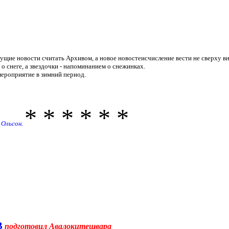
дущие новости считать Архивом, а новое новостеисчисление вести не сверху вни
о снеге, а звездочки - напоминанием о снежинках.
 мероприятие в зимний период.
* * * * * *
н Ольсон.
В
подготовил Авалокитешвара