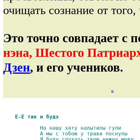
очищать сознание от того, 
Это точно совпадает
с п
нэна, Шестого Патриар
Дзен
, и его учеников.
	На нашу хату налытилы гули

	А мы с тобою у трави поснулы

	Я буду слухать твою нижну мову
