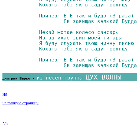
	Кохаты тэбэ як в саду троянду

	Припев: Е-Е так и будэ (3 раза)

		Як завищав вэлыкий Будда.

	Нехай мотае колесо сансары

	Нэ затихае звин моей гитары

	Я буду слухать твою нижну писню

	Кохаты тэбэ як в саду троянду

	Припев: Е-Е так и будэ (3 раза)

		Як завищав вэлыкий Будд
ДУХ ВОЛНЫ
из песен группы 
Дмитрий Шарко - 
на главную страницу