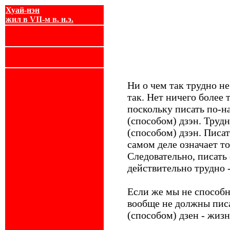
Хуай-нэн
жил в VII-м в. н.э.
Ни о чем так трудно не
так. Нет ничего более 
поскольку писать по-н
(способом) дзэн. Трудн
(способом) дзэн. Писат
самом деле означает то
Следовательно, писать 
действительно трудно -
Если же мы не способн
вообще не должны пис
(способом) дзен - жизн