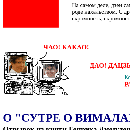
На самом деле, дзен са
роде нахальством. С др
скромность, скромност
ЧАО! КАКАО!
ДАО! ДАЦЗ
Ко
Р
О "СУТРЕ О ВИМАЛ
Отрывок из книги Генриха Дюмулен