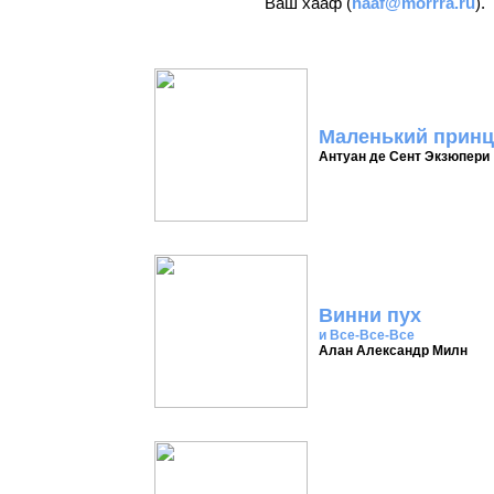
Ваш хааф (
haaf@morrra.ru
).
Маленький принц
Антуан де Сент Экзюпери
Винни пух
и Все-Все-Все
Алан Александр Милн