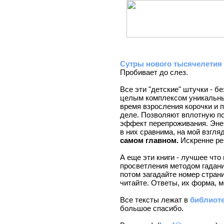
Сутры нового тысячелетия
Пробивает до слез.
Все эти "детские" штучки - 
целым комплексом уникальны
время взросления корочки и 
деле. Позволяют вплотную п
эффект перепроживания. Эне
в них сравнима, на мой взгля
самом главном.
Искренне ре
А еще эти книги - лучшее что
просветления методом гадани
потом загадайте номер страни
читайте. Ответы, их форма, м
Все тексты лежат в
библиот
большое спасибо.