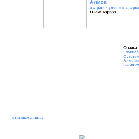
Алиса
в стране чудес и в зазерк
Льюис Кэррол
Ссылки 
Главная
Сутры н
Алмазна
Библиот
на главную страницу