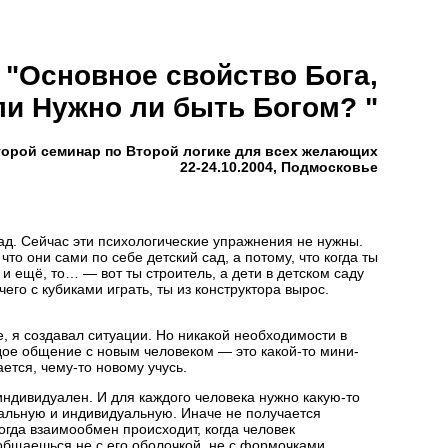
 "Основное свойство Бога,
ли Нужно ли быть Богом? "
торой семинар по Второй логике для всех желающих
22-24.10.2004, Подмосковье
ад. Сейчас эти психологические упражнения не нужны.
что они сами по себе детский сад, а потому, что когда ты
и ещё, то… — вот ты строитель, а дети в детском саду
чего с кубиками играть, ты из конструктора вырос.
, я создавал ситуации. Но никакой необходимости в
ждое общение с новым человеком — это какой-то мини-
ается, чему-то новому учусь.
индивидуален. И для каждого человека нужно какую-то
альную и индивидуальную. Иначе не получается
огда взаимообмен происходит, когда человек
 общаешься не с его оболочкой, не с формочками