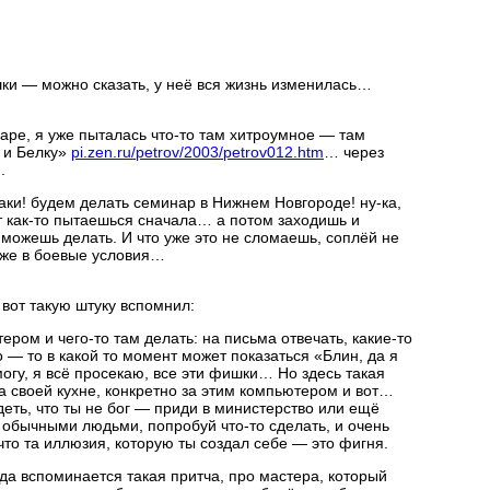
и — можно сказать, у неё вся жизнь изменилась…
аре, я уже пыталась что-то там хитроумное — там
 и Белку»
pi.zen.ru/petrov/2003/petrov012.htm
… через
.
аки! будем делать семинар в Нижнем Новгороде! ну-ка,
т как-то пытаешься сначала… а потом заходишь и
е можешь делать. И что уже это не сломаешь, соплёй не
же в боевые условия…
вот такую штуку вспомнил:
ером и чего-то там делать: на письма отвечать, какие-то
о — то в какой то момент может показаться «Блин, да я
 могу, я всё просекаю, все эти фишки… Но здесь такая
а своей кухне, конкретно за этим компьютером и вот…
идеть, что ты не бог — приди в министерство или ещё
 обычными людьми, попробуй что-то сделать, и очень
что та иллюзия, которую ты создал себе — это фигня.
егда вспоминается такая притча, про мастера, который