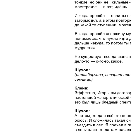
тонкие, но они не «сильные»
мастерские — и вот, идёшь.
И когда прошёл — если ты на
затормозил, а в этом повтор
до какой то ступеньки, можеш
Я когда прошёл «вершину муд
понимаешь, что нужно идти д
дальше некуда, то потом ты 
мудрости».
Но существует всегда шанс п
дело-то — о-го-го, какое.
Шухов:
(неразборчиво, говорит про
семинар)
Клейн:
Эффектно, Игорь, вы догов
настоящей «энергетической 
это был лишь бледный спект
Шухов:
А потом, когда я всё это поня
боюсь. И сложилась такая с
съездить в лес. Я поехал в л
в лесу один, когда там нача