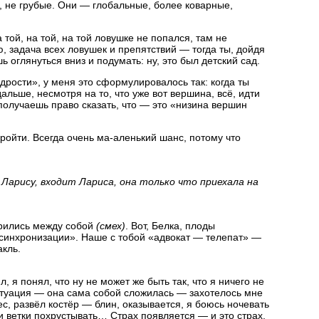
, не грубые. Они — глобальные, более коварные,
 той, на той, на той ловушке не попался, там не
ю, задача всех ловушек и препятствий — тогда ты, дойдя
ь оглянуться вниз и подумать: ну, это был детский сад.
рости», у меня это сформулировалось так: когда ты
альше, несмотря на то, что уже вот вершина, всё, идти
получаешь право сказать, что — это «низина вершин
ройти. Всегда очень ма-аленький шанс, потому что
 Ларису, входит Лариса, она только что приехала на
орились между собой
(смех)
. Вот, Белка, плоды
синхронизации». Наше с тобой «адвокат — телепат» —
акль.
л, я понял, что ну не может же быть так, что я ничего не
итуация — она сама собой сложилась — захотелось мне
ес, развёл костёр — блин, оказывается, я боюсь ночевать
ли ветки похрустывать… Страх появляется — и это страх,