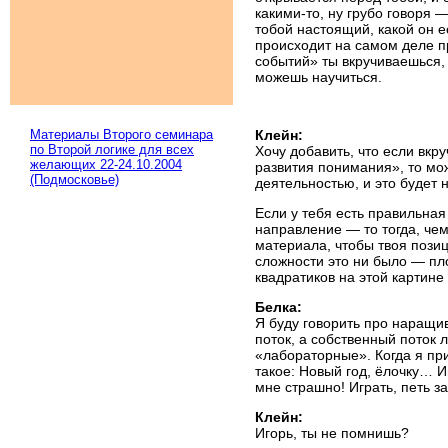
какими-то, ну грубо говоря 
тобой настоящий, какой он 
происходит на самом деле п
событий» ты вкручиваешься, 
можешь научиться.
Материалы Второго семинара
Клейн:
по Второй логике для всех
Хочу добавить, что если вкр
желающих 22-24.10.2004
развития понимания», то мо
(Подмосковье)
деятельностью, и это будет
Если у тебя есть правильна
направление — то тогда, чем
материала, чтобы твоя позиц
сложности это ни было — пл
квадратиков на этой картине
Белка:
Я буду говорить про наращи
поток, а собственный поток 
«лабораторные». Когда я при
такое: Новый год, ёлочку… И
мне страшно! Играть, петь з
Клейн:
Игорь, ты не помнишь?