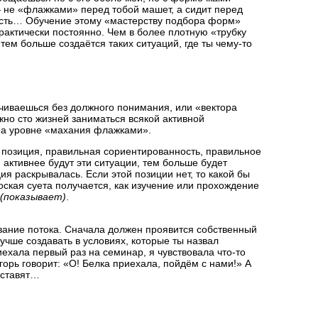
— не «флажками» перед тобой машет, а сидит перед
есть… Обучение этому «мастерству подбора форм»
рактически постоянно. Чем в более плотную «трубку
тем больше создаётся таких ситуаций, где ты чему-то
учиваешься без должного понимания, или «вектора
жно сто жизней заниматься всякой активной
 на уровне «махания флажками».
я позиция, правильная сориентированность, правильное
 активнее будут эти ситуации, тем больше будет
ия раскрывалась. Если этой позиции нет, то какой бы
оская суета получается, как изучение или прохождение
(показывает)
.
вание потока. Сначала должен проявится собственный
лучше создавать в условиях, которые ты назвал
ехала первый раз на семинар, я чувствовала что-то
горь говорит: «О! Белка приехала, пойдём с нами!» А
аставят…