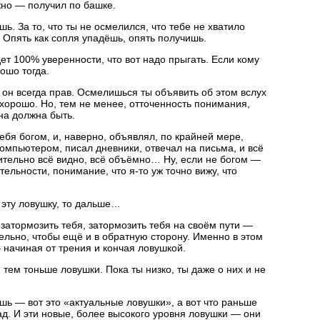
жно — получил по башке.
ь. За то, что ты не осмелился, что тебе не хватило
 Опять как сопля упадёшь, опять получишь.
дет 100% уверенности, что вот надо прыгать. Если кому
рошо тогда.
 он всегда прав. Осмелишься ты объявить об этом вслух
орошо. Но, тем не менее, отточенность понимания,
на должна быть.
ебя богом, и, наверно, объявлял, по крайней мере,
 компьютером, писал дневники, отвечал на письма, и всё
вительно всё видно, всё объёмно… Ну, если не богом —
ельности, понимание, что я-то уж точно вижу, что
 эту ловушку, то дальше…
 затормозить тебя, затормозить тебя на своём пути —
ельно, чтобы ещё и в обратную сторону. Именно в этом
начиная от трения и кончая ловушкой.
тем тоньше ловушки. Пока ты низко, ты даже о них и не
шь — вот это «актуальные ловушки», а вот что раньше
ад. И эти новые, более высокого уровня ловушки — они