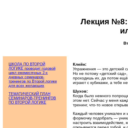
Лекция №8:
и
В
ШКОЛА ПО ВТОРОЙ
Клейн:
ЛОГИКЕ проводит годовой
Упражнения — это детский с
цикл ежемесячных 2-х
Но не потому «детский сад», 
дневных семинаров-
проходишь их, да потом ещё 
тренингов по Второй логике
играют с кубиками, а тебе не
для всех желающих
Шухов:
ТЕМАТИЧЕСКИЙ ПЛАН
Когда было немного попроще
СЕМИНАРОВ-ТРЕНИНГОВ
этом нет. Сейчас у меня ка
ПО ВТОРОЙ ЛОГИКЕ
тренинг, что-то новое открыв
Каждый человек уникален и 
формочку подобрать — уник
настроить взаимодействие, к
открывается перед тобой, и