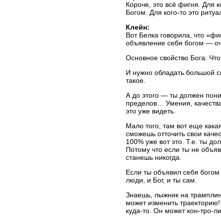
Короче, это всё фигня. Для 
Богом. Для кого-то это ритуал
Клейн:
Вот Белка говорила, что «фиг
объявление себя богом — оч
Основное свойство Бога: Что
И нужно обладать большой с
такое.
А до этого — ты должен пони
пределов… Умения, качества
это уже видеть.
Мало того, там вот еще какая
сможешь отточить свои качес
100% уже вот это. Т.е. ты до
Потому что если ты не объяв
станешь никогда.
Если ты объявил себя богом 
люди, и Бог, и ты сам.
Знаешь, лыжник на трамплин
может изменить траекторию! 
куда-то. Он может кон-тро-л