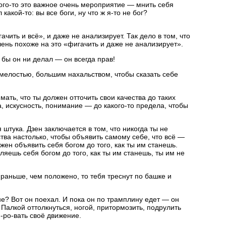
кого-то это важное очень мероприятие — мнить себя
 какой-то: вы все боги, ну что ж я-то не бог?
ачить и всё», и даже не анализирует. Так дело в том, что
ень похоже на это «фигачить и даже не анализирует».
 бы он ни делал — он всегда прав!
мелостью, большим нахальством, чтобы сказать себе
мать, что ты должен отточить свои качества до таких
, искусность, понимание — до какого-то предела, чтобы
 штука. Дзен заключается в том, что никогда ты не
тва настолько, чтобы объявить самому себе, что всё —
лжен объявить себя богом до того, как ты им станешь.
ляешь себя богом до того, как ты им станешь, ты им не
раньше, чем положено, то тебя треснут по башке и
е? Вот он поехал. И пока он по трамплину едет — он
Палкой оттолкнуться, ногой, притормозить, подрулить
и-ро-вать своё движение.