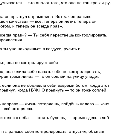
умывается — это аналог того, что она не кон-тро-ли-ру-
гда он прыгнул с трамплина. Вот как он раньше
свои качества» — всё: теперь он летит, теперь он
огом, и теперь он всегда прав».
 всегда прав»? — Ты себя перестаёшь контролировать,
проявления.
да ты уже находишься в воздухе, рулить и
ит, она не контролирует себя.
о, позволила себе начать себя не контролировать, —
края трамплина» — то он соплёй на улицу упадёт.
ь: если она не объявила себя вовремя богом, когда этот
 прыгнул, когда НУЖНО прыгнуть — то он тоже соплёй
шь направо — жизнь потеряешь, пойдёшь налево — коня
— всё потеряешь.
 и голос с неба: — стоять будешь, — прямо здесь в лоб
л ты раньше себя контролировать, отпустил, объявил