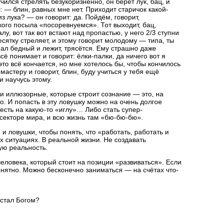
учился стрелять безукоризненно, он берёт лук, бац, и
: — блин, равных мне нет. Приходит старичок какой-
з лука? — он говорит: да. Пойдём, говорит,
кого посыла «посоревнуемся». Тот выходит, бац,
лу, вот так вот встают над пропастью, у него 2/3 ступни
десятку стреляет, и этому говорит молодому — типа, ты
пал бедный и лежит, трясётся. Ему страшно даже
сё понимает и говорит: ёлки-палки, да ничего вот я
о всё кончается, но мне хотелось бы, чтобы кончилось
у мастеру и говорит, блин, буду учиться у тебя ещё
ки научусь этому.
ьки иллюзорные, которые строит сознание — это, на
о. И попасть в эту ловушку можно на очень долгое
сесть на какую-то «иглу»… Либо стать супер-
 секторе мира, и всю жизнь там «бю-бю-бю».
 и ловушки, чтобы понять, что «работать, работать и
 ситуациях. В реальной жизни. Не создавать
ую реальность.
человека, который стоит на позиции «развиваться». Если
понятно. Можно бесконечно заниматься — на счётах что-
 стал Богом?