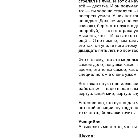
стрелял из лука. И вот он на
всё — десятка. И он подумал
то: — ты хорошо стреляешь и
посоревнуемся. У них нет та
попадает. Дальше идут на ска
свисают, берёт этот лук и в 
попробуй, — тот от страха у
мыслить, что… И вот это он в
ещё… Я не помню, чем там эт
это так: он упал в ноги этом
двадцать пять лет, но всё-та
Это я к тому, что эти модел
самом деле, ловушки какие-т
время, это то же самое, как 
специалистом в очень узком
Вот такая штука про иллюзии
работать» — надо в реальных
виртуальный мир, виртуальн
Естественно, это нужно для 
нет этой позиции, ну тогда 
то считать, болванки точить.
Учащийся:
А выделить можно то, что ты
Шухов: