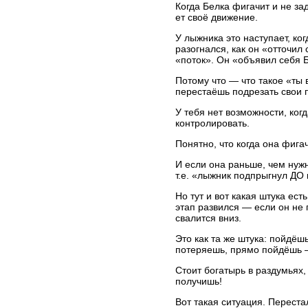
Когда Белка фигачит и не зад
ет своё движение.
У лыжника это наступает, ко
разогнался, как он «отточил 
«поток». Он «объявил себя Б
Потому что — что такое «ты
перестаёшь подрезать свои 
У тебя нет возможности, ког
контролировать.
Понятно, что когда она фигач
И если она раньше, чем нужн
т.е. «лыжник подпрыгнул ДО 
Но тут и вот какая штука ест
этап развился — если он не
свалится вниз.
Это как та же штука: пойдё
потеряешь, прямо пойдёшь 
Стоит богатырь в раздумьях,
получишь!
Вот такая ситуация. Переста