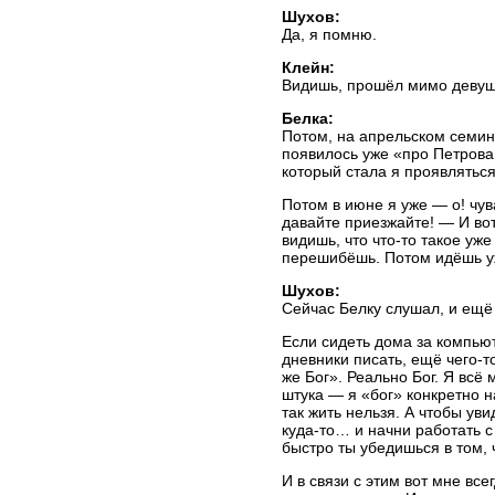
Шухов:
Да, я помню.
Клейн:
Видишь, прошёл мимо девушк
Белка:
Потом, на апрельском семин
появилось уже «про Петрова
который стала я проявляться
Потом в июне я уже — о! чув
давайте приезжайте! — И во
видишь, что что-то такое уж
перешибёшь. Потом идёшь у
Шухов:
Сейчас Белку слушал, и ещё 
Если сидеть дома за компьют
дневники писать, ещё чего-т
же Бог». Реально Бог. Я всё
штука — я «бог» конкретно н
так жить нельзя. А чтобы ув
куда-то… и начни работать с
быстро ты убедишься в том, 
И в связи с этим вот мне вс