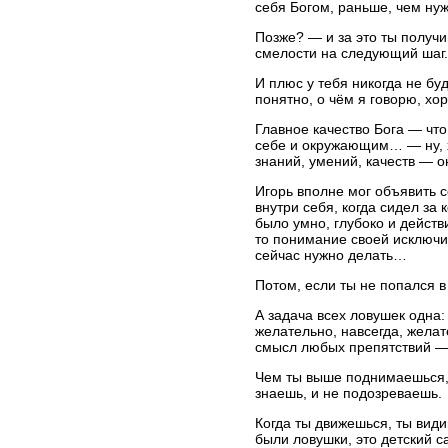
себя Богом, раньше, чем ну
Позже? — и за это ты получиш
смелости на следующий шаг.
И плюс у тебя никогда не бу
понятно, о чём я говорю, хо
Главное качество Бога — что
себе и окружающим… — ну, х
знаний, умений, качеств — о
Игорь вполне мог объявить с
внутри себя, когда сидел за
было умно, глубоко и дейст
то понимание своей исключит
сейчас нужно делать…
Потом, если ты не попался в
А задача всех ловушек одна:
желательно, навсегда, желат
смысл любых препятствий — 
Чем ты выше поднимаешься, 
знаешь, и не подозреваешь.
Когда ты движешься, ты види
были ловушки, это детский с