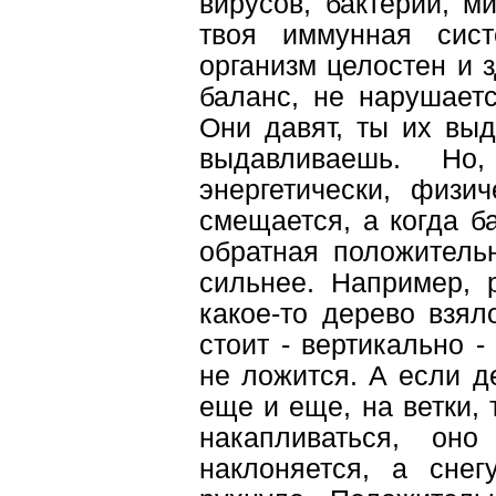
вирусов, бактерий, м
твоя иммунная сист
организм целостен и з
баланс, не нарушает
Они давят, ты их выд
выдавливаешь. Н
энергетически, физич
смещается, а когда б
обратная положитель
сильнее. Например, р
какое-то дерево взял
стоит - вертикально -
не ложится. А если де
еще и еще, на ветки, 
накапливаться, оно
наклоняется, а снег