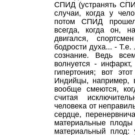
СПИД (устранять СПИД
случаи, когда у чел
потом СПИД прошел
всегда, когда он, н
двигался, спортсме
бодрости духа... - Т.
сознание. Ведь всем
волнуется - инфаркт,
гипертония; вот это
Индийцы, например, 
вообще смеются, ког
считая исключитель
человека от неправильн
сердце, перенервнича
материальные плоды 
материальный плод: 