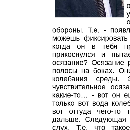
обороны. Т.е. - появ
можешь фиксировать 
когда он в тебя п
прикоснулся и пытае
осязание? Осязание 
полосы на боках. Он
колебания среды.
чувствительное осяз
какие-то… - вот он е
только вот вода коле
вот оттуда чего-то 
дальше. Следующая с
слух. Т.е. что так