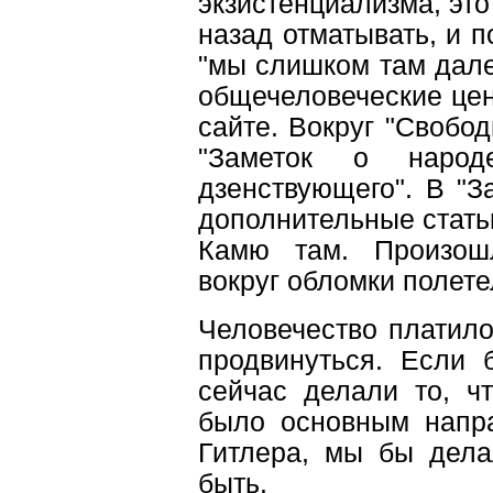
экзистенциализма, это
назад отматывать, и п
"мы слишком там дале
общечеловеческие ценн
сайте. Вокруг "Свобод
"Заметок о наро
дзенствующего". В "З
дополнительные статьи
Камю там. Произош
вокруг обломки полетел
Человечество платило
продвинуться. Если
сейчас делали то, ч
было основным напр
Гитлера, мы бы дела
быть.