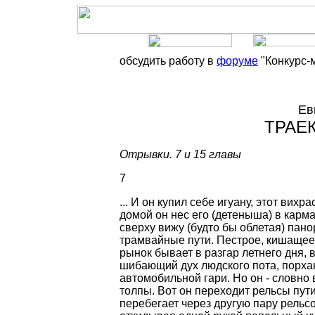
обсудить работу в
форуме
"Конкурс-
Ев
ТРАЕ
Отрывки. 7 и 15 главы
7
... И он купил себе игуану, этот ви
домой он нес его (детеныша) в карм
сверху вижу (будто бы облетая) пан
трамвайные пути. Пестрое, кишащее
рынок бывает в разгар летнего дня, 
шибающий дух людского пота, порха
автомобильной гари. Но он - словно 
толпы. Вот он переходит рельсы пути
перебегает через другую пару рельс