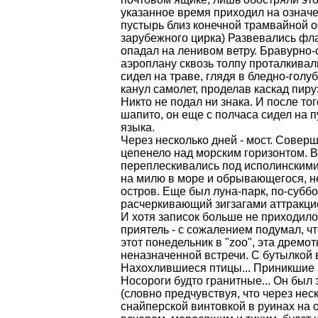
указанное время приходил на означ
пустырь близ конечной трамвайной о
зарубежного цирка) Развевались фл
опадал на ленивом ветру. Бравурно-
аэроплану сквозь толпу проталкивал
сидел на траве, глядя в бледно-голуб
канул самолет, проделав каскад пиру
Никто не подал ни знака. И после то
шапито, он еще с полчаса сидел на п
языка.
Через несколько дней - мост. Совер
цепенело над морским горизонтом. В
переплескивались под исполинскими
на милю в море и обрывающегося, н
остров. Еще был луна-парк, по-субб
расчеркивающий зигзагами аттракци
И хотя записок больше не приходило
приятель - с сожалением подумал, ч
этот понедельник в "zoo", эта дремо
неназначенной встречи. С бутылкой 
Нахохлившиеся птицы... Приникшие к
Носороги будто гранитные... Он был
(словно предчувствуя, что через нес
снайперской винтовкой в руинах на 