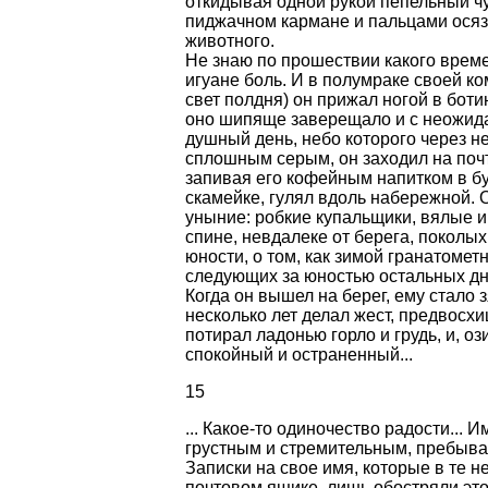
откидывая одной рукой пепельный чу
пиджачном кармане и пальцами осяза
животного.
Не знаю по прошествии какого врем
игуане боль. И в полумраке своей к
свет полдня) он прижал ногой в боти
оно шипяще заверещало и с неожидан
душный день, небо которого через н
сплошным серым, он заходил на почта
запивая его кофейным напитком в бу
скамейке, гулял вдоль набережной. 
уныние: робкие купальщики, вялые и
спине, невдалеке от берега, поколы
юности, о том, как зимой гранатомет
следующих за юностью остальных дня
Когда он вышел на берег, ему стало з
несколько лет делал жест, предвосх
потирал ладонью горло и грудь, и, о
спокойный и остраненный...
15
... Какое-то одиночество радости... 
грустным и стремительным, пребывал
Записки на свое имя, которые в те 
почтовом ящике, лишь обостряли это