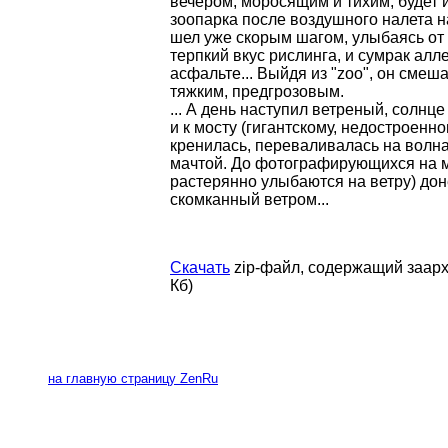
вечером, моросящим и тихим, будет 
зоопарка после воздушного налета на
шел уже скорым шагом, улыбаясь от 
терпкий вкус рислинга, и сумрак алле
асфальте... Выйдя из "zoo", он смеш
тяжким, предгрозовым.
... А день наступил ветреный, солн
и к мосту (гигантскому, недостроенн
кренилась, переваливалась на волн
мачтой. До фотографирующихся на м
растерянно улыбаются на ветру) дон
скомканный ветром...
Скачать
zip-файл, содержащий заарх
Кб)
на главную страницу ZenRu