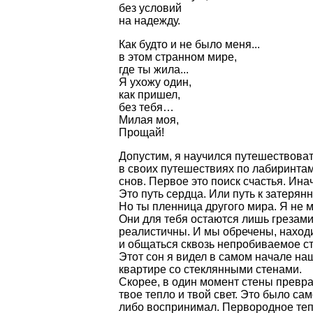
без условий
на надежду.
Как будто и не было меня...
в этом странном мире,
где ты жила...
Я ухожу один,
как пришел,
без тебя…
Милая моя,
Прощай!
Допустим, я научился путешествоват
в своих путешествиях по лабиринта
снов. Первое это поиск счастья. Ина
Это путь сердца. Или путь к затерян
Но ты пленница другого мира. Я не м
Они для тебя остаются лишь грезами
реалистичны. И мы обречены, находи
и общаться сквозь непробиваемое ст
Этот сон я видел в самом начале наш
квартире со стеклянными стенами.
Скорее, в один момент стены превра
твое тепло и твой свет. Это было са
либо воспринимал. Первородное тепло