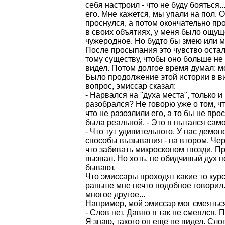
себя настроил - что не буду бояться.
его. Мне кажется, мы упали на пол. 
проснулся, а потом окончательно про
в своих объятиях, у меня было ощуще
чужеродное. Но будто бы змею или м
После просыпания это чувство остал
тому существу, чтобы оно больше не
видел. Потом долгое время думал: мо
Было продолжение этой истории в ви
вопрос, эмиссар сказал:
- Нарвался на ''духа места", только и
разобрался? Не говорю уже о том, ч
что не разозлили его, а то бы не прос
была реальной. - Это я пытался сам
- Что тут удивительного. У нас демо
способы вызывания - на втором. Чере
что забивать микроскопом гвозди. Пр
вызвал. Но хоть, не обидчивый дух 
бывают.
Что эмиссары проходят какие то кур
раньше мне нечто подобное говорил.
многое другое...
Например, мой эмиссар мог смеяться 
- Слов нет. Давно я так не смеялся.
Я знаю, такого он еще не видел. Слов 