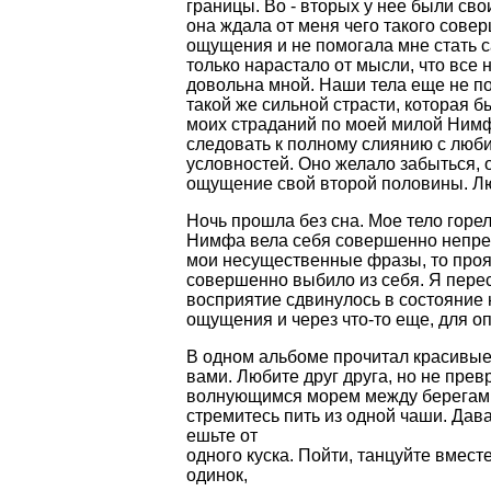
границы. Во - вторых у нее были св
она ждала от меня чего такого сове
ощущения и не помогала мне стать с
только нарастало от мысли, что все н
довольна мной. Наши тела еще не по
такой же сильной страсти, которая 
моих страданий по моей милой Нимф
следовать к полному слиянию с люби
условностей. Оно желало забыться, 
ощущение свой второй половины. Любов
Ночь прошла без сна. Мое тело горе
Нимфа вела себя совершенно непред
мои несущественные фразы, то проя
совершенно выбило из себя. Я пере
восприятие сдвинулось в состояние 
ощущения и через что-то еще, для оп
В одном альбоме прочитал красивые
вами. Любите друг друга, но не прев
волнующимся морем между берегами 
стремитесь пить из одной чаши. Дава
ешьте от
одного куска. Пойти, танцуйте вместе
одинок,