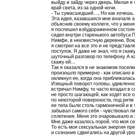
выйду и зайду через дверь. Милая я т
край света, из-за одной ночи.
- Ты сумасшедший…, Но как хочеш
Эта идея, казавшаяся мне вначале а
объяснив своему коллеге, что у меня
я поспешил взбудораженном состояни
сидел внутри старенького автобуса 
Нимфе, в неизвестную деревню. Вок
я смотрел на все это и не представл
поступок. Я даже не знал, что я скаж
шуточный разговор по телефону. А ка
скажу ей…
Так я оказался в не знакомом поселк
произошло примерно - как описано 
окликнул ее, когда она приближалась
Изящный поворот головы, удивленно-
встречал Нимфу, то часто впадал в 
не просто шагающей, как ходят все 
по некоторой поверхности, под ритм
ее тела были столь гармоничной и в 
забывал самого себя - чувствовал л
сплетения. Меня это очаровывало и
Мне даже казалось порой, что моя с
То есть моя сексуальная энергия пр
и сознание сдвигались на другой уро