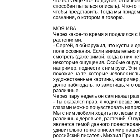
что есть еще что- то другое, отлично
способен пытаться описать). Что-то т
чтобы представить. Тогда мы придем 
сознания, о котором я говорю.
МОЯ ИВА
Через какое-то время я поделился 
растениями.
- Сергей, я обнаружил, что кусты и 
поле осознания. Если внимательно и
смотреть (даже зимой, когда в них не
некоторые ощущения. Особые ощуще
например, поднести к ним руки. Эти
похожие на те, которые человек испы
художественные картины, например, 
долго наблюдать, то заметишь, что 
различные.
Через пару недель он сам начал раз
- Ты оказался прав, я ходил везде 
глазами можно почувствовать напря
Мы с ним любили ходить по лесам и 
различных деревьев, растений. О пу
является темой данного повествовани
удивительно тонко описал мир наше
российский писатель Михаил Пришви