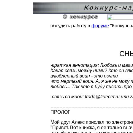
обсудить работу в
форуме
"Конкурс-
СН
-краткая аннотация: Любовь и маги
Какая связь между ними? Кто он вл
влюбленный воин - это почти
что мертвый воин. А, я же не могу 
любовь... Так что я буду писать про 
-связь со мной: froda@telecet.ru или 
-------------------------------------------------------
ПРОЛОГ
Мой друг Алекс прислал по электро
"Привет. Вот книжка, я ее только вн
на сайт www.zen.ru там конкурс интер