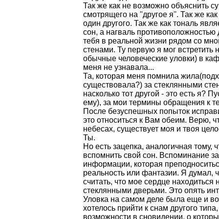
Так же как не возможно объяснить суще
смотрящего на ''другое я''. Так же к
один другого. Так же как тональ яв
сон, а нагваль противоположностью д
тебя в реальной жизни рядом со мно
стенами. Ту первую я мог встретить 
обычные человеческие уловки) в кафе
меня не узнавала...
Та, которая меня помнила жила(подхо
существовала?) за стеклянными стена
насколько тот другой - это есть я? П
ему), за мои термины обращения к те
После безуспешных попыток исправит
это относиться к Вам обеим. Верю, чт
небесах, существует моя и твоя цело
Ты.
Но есть зацепка, аналогичная тому, ч
вспомнить свой сон. Вспоминание з
информации, которая преподносить
реальность или фантазии. Я думал, 
считать, что мое сердце находиться н
стеклянными дверьми. Это опять инт
Уловка на самом деле была еще и во
хотелось прийти к снам другого типа
возможности в сновидении, о которых