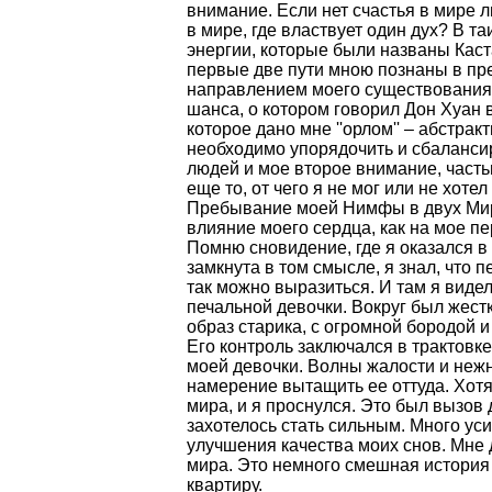
внимание. Если нет счастья в мире л
в мире, где властвует один дух? В 
энергии, которые были названы Каст
первые две пути мною познаны в пр
направлением моего существования 
шанса, о котором говорил Дон Хуан 
которое дано мне ''орлом'' – абстр
необходимо упорядочить и сбаланси
людей и мое второе внимание, част
еще то, от чего я не мог или не хоте
Пребывание моей Нимфы в двух Ми
влияние моего сердца, как на мое пе
Помню сновидение, где я оказался в
замкнута в том смысле, я знал, что 
так можно выразиться. И там я виде
печальной девочки. Вокруг был жест
образ старика, с огромной бородой 
Его контроль заключался в трактовк
моей девочки. Волны жалости и нежн
намерение вытащить ее оттуда. Хотя
мира, и я проснулся. Это был вызов
захотелось стать сильным. Много ус
улучшения качества моих снов. Мне 
мира. Это немного смешная история о
квартиру.