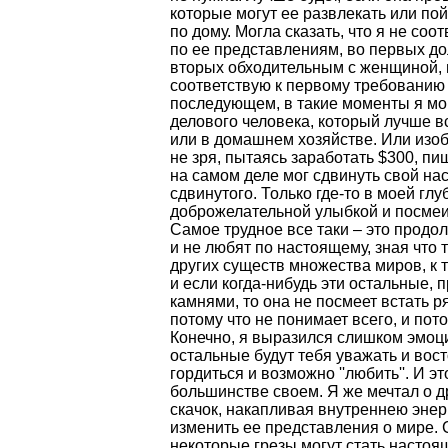
которые могут ее развлекать или пой
по дому. Могла сказать, что я не с
по ее представлениям, во первых д
вторых обходительным с женщиной, в
соответствую к первому требованию 
последующем, в такие моменты я мог
делового человека, который лучше вс
или в домашнем хозяйстве. Или изоб
не зря, пытаясь заработать $300, пиш
на самом деле мог сдвинуть свой наст
сдвинутого. Только где-то в моей гл
доброжелательной улыбкой и посмеи
Самое трудное все таки – это продо
и не любят по настоящему, зная что 
других существ множества миров, к т
и если когда-нибудь эти остальные, 
камнями, то она не посмеет встать ря
потому что не понимает всего, и пото
Конечно, я выразился слишком эмоцио
остальные будут тебя уважать и восто
гордиться и возможно ''любить''. И э
большинстве своем. Я же мечтал о д
скачок, накапливая внутреннею энер
изменить ее представления о мире. С
некоторые грезы могут стать настоящ