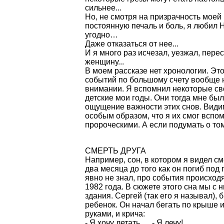
сильнее...
Но, не смотря на призрачность моей 
постоянную печаль и боль, я любил 
угодно…
Даже отказаться от нее...
И я много раз исчезал, уезжал, пере
женщину...
В моем рассказе нет хронологии. Это
событий по большому счету вообще н
внимании. Я вспомнил некоторые сво
детские мои годы. Они тогда мне бы
ощущение важности этих снов. Видим
особым образом, что я их смог вспом
пророческими. А если подумать о том
СМЕРТЬ ДРУГА
Например, сон, в котором я видел см
два месяца до того как он погиб под
явно не знал, про события происход
1982 года. В сюжете этого сна мы с
здания. Сергей (так его я называл),
ребенок. Он начал бегать по крыше и
руками, и крича:
- Я хочу летать…, - Я лечу!