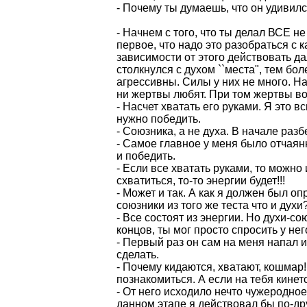
- Почему ты думаешь, что он удивилс
- Начнем с того, что ты делал ВСЕ н
первое, что надо это разобраться с 
зависимости от этого действовать д
столкнулся с духом ``места", тем бо
агрессивны. Силы у них не много. На
ни жертвы любят. При том жертвы вод
- Насчет хватать его руками. Я это в
нужно победить.
- Союзника, а не духа. В начале разб
- Самое главное у меня было отчаян
и победить.
- Если все хватать руками, то можно
схватиться, то-то энергии будет!!!
- Может и так. А как я должен был о
союзники из того же теста что и духи
- Все состоят из энергии. Но духи-с
концов, ты мог просто спросить у него
- Первый раз он сам на меня напал 
сделать.
- Почему кидаются, хватают, кошмар!
познакомиться. А если на тебя кинетс
- От него исходило нечто чужеродное
данном этапе я действовал бы по-др