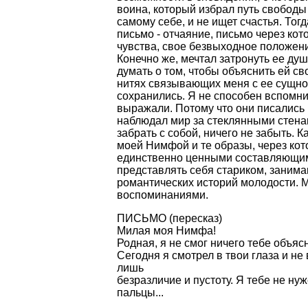
воина, который избрал путь свободы 
самому себе, и не ищет счастья. То
письмо - отчаяние, письмо через кот
чувства, свое безвыходное положени
Конечно же, мечтал затронуть ее душ
думать о том, чтобы объяснить ей с
нитях связывающих меня с ее сущнос
сохранились. Я не способен вспомнит
выражали. Потому что они писались и
наблюдал мир за стеклянными стена
забрать с собой, ничего не забыть. К
моей Нимфой и те образы, через ко
единственно ценными составляющим
представлять себя стариком, зани
романтических историй молодости. 
воспоминаниями.
ПИСЬМО (пересказ)
Милая моя Нимфа!
Родная, я не смог ничего тебе объяс
Сегодня я смотрел в твои глаза и не 
лишь
безразличие и пустоту. Я тебе не нуж
пальцы...