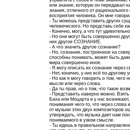
или знание, которую он передавал н
знания, отличного от рациональног
восприятия человека. Он мне говори
- Ты можешь представить других сущ
человеческого. Но представь себе ка
- Конечно, могу, а что тут удивительн
- Но они могут быть совершенно други
них другое СОЗНАНИЕ.
- А что значить другое сознание?
- Но, сознание, построенное на сов
способны понимать, может быть даж
мира совершенно иное.
- Я могу описать их сознание через 
- Нет, конечно, у них всё по-другому 
- Но как я могу говорить о том, чего
мысли или через слова.
- Да ты прав, но о том, что такое в
- Представить наверно можно. Взять
Баха или Моцарта и у нас возникают
понимания чего-то, что через слова 
от музыки этих двух композиторов 
утверждать, что музыка дает нам по
понимаемого в узком смысле.
- Ты идешь в правильном направлени