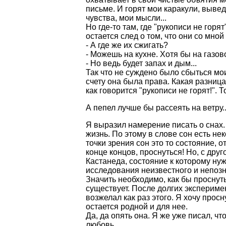
письме. И горят мои каракули, вывед
чувства, мои мысли...
Но где-то там, где "рукописи не горя
остается след о том, что они со мной 
- А где же их сжигать?
- Можешь на кухне. Хотя бы на газов
- Но ведь будет запах и дым...
Так что не суждено было сбыться м
счету она была права. Какая разница
как говорится "рукописи не горят!". Т
А пепел лучше бы рассеять на ветру..
Я выразил намерение писать о снах.
жизнь. По этому в слове сон есть н
точки зрения сон это то состояние, о
конце концов, проснуться! Но, с дру
Кастанеда, состояние к которому ну
исследования неизвестного и непозн
Значить необходимо, как бы проснут
существует. После долгих экспериме
возжелал как раз этого. Я хочу просн
остается родной и для нее.
Да, да опять она. Я же уже писал, чт
любовь...