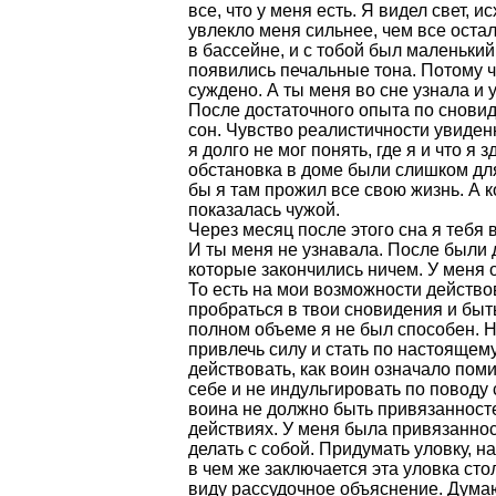
все, что у меня есть. Я видел свет, 
увлекло меня сильнее, чем все оста
в бассейне, и с тобой был маленьки
появились печальные тона. Потому чт
суждено. А ты меня во сне узнала и 
После достаточного опыта по сновиде
сон. Чувство реалистичности увиден
я долго не мог понять, где я и что я
обстановка в доме были слишком дл
бы я там прожил все свою жизнь. А к
показалась чужой.
Через месяц после этого сна я тебя 
И ты меня не узнавала. После были
которые закончились ничем. У меня 
То есть на мои возможности действов
пробраться в твои сновидения и быт
полном объеме я не был способен. Н
привлечь силу и стать по настоящем
действовать, как воин означало поми
себе и не индульгировать по поводу 
воина не должно быть привязанносте
действиях. У меня была привязанност
делать с собой. Придумать уловку, 
в чем же заключается эта уловка сто
виду рассудочное объяснение. Думаю,