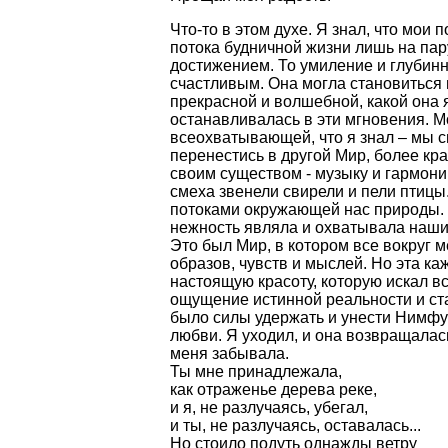
Что-то в этом духе. Я знал, что мои
потока будничной жизни лишь на пар
достижением. То умиление и глубинн
счастливым. Она могла становиться 
прекрасной и волшебной, какой она 
останавливалась в эти мгновения. М
всеохватывающей, что я знал – мы с
перенестись в другой Мир, более к
своим существом - музыку и гармони
смеха звенели свирели и пели птиц
потоками окружающей нас природы.
нежность являла и охватывала наши
Это был Мир, в котором все вокруг 
образов, чувств и мыслей. Но эта к
настоящую красоту, которую искал в
ощущение истинной реальности и ст
было силы удержать и унести Нимфу
любви. Я уходил, и она возвращала
меня забывала.
Ты мне принадлежала,
как отраженье дерева реке,
и я, не разлучаясь, убегал,
и ты, не разлучаясь, оставалась...
Но стоило подуть однажды ветру