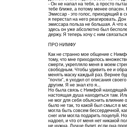
- Он не напал на тебя, а просто пыт
тебе ближе, а потому менее опасен.
Эмиссар - это голос, приходящий в с
я перестал на него реагировать. Дон
эмиссара польза не большая. А что 
здесь он уже абсолютно был бесполез
держу. Я теперь хочу с ним связатьс
ПРО НИМФУ
Как не странно мое общение с Нимфо
тому, что мне приходилось множеств
смерти, укрепляло меня в моем стре
свободным. Чтобы удивить ее и обр
менять маску каждый раз. Вернее бу
"почти", я уходил от описания своего
другим. Я не знал кто я...
Но была связь с Нимфой находящейся
настоящая душа находиться там. Или
не мог для себя объяснить влияние о
было не так, то какой был смысл в 
могла быть совсем бессердечной, кап
снег или могла подарить поцелуй. Но
надоел, и что от меня нет никакой п
не нужна. Лучше будет, если она пр