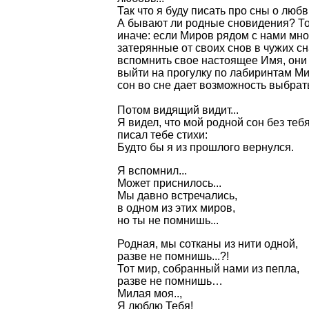
Так что я буду писать про сны о любви
А бывают ли родные сновидения? Т
иначе: если Миров рядом с нами мно
затерянные от своих снов в чужих с
вспомнить свое настоящее Имя, они
выйти на прогулку по лабиринтам Ми
сон во сне дает возможность выбратьс
Потом видящий видит...
Я видел, что мой родной сон без теб
писал тебе стихи:
Будто бы я из прошлого вернулся.
Я вспомнил...
Может приснилось...
Мы давно встречались,
в одном из этих миров,
но ты не помнишь...
Родная, мы сотканы из нити одной,
разве не помнишь...?!
Тот мир, собранный нами из пепла,
разве не помнишь…
Милая моя..,
Я люблю Тебя!