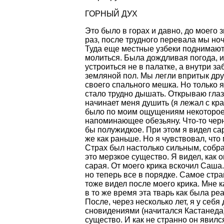
ГОРНЫЙ ДУХ
Это было в горах и давно, до моего
раз, после трудного перевала мы но
Туда еще местные узбеки поднимают
молиться. Была дождливая погода, 
устроиться не в палатке, а внутри з
земляной пол. Мы легли впритык дру
своего спального мешка. Но только я
стало трудно дышать. Открываю глаза
начинает меня душить (я лежал с кра
было по моим ощущениям некоторое
напоминающее обезьяну. Что-то черн
бы полужидкое. При этом я видел са
же как раньше. Но я чувствовал, что
Страх был настолько сильным, собрав
это мерзкое существо. Я видел, как
сарая. От моего крика вскочил Саша.
но теперь все в порядке. Самое стран
тоже видел после моего крика. Мне 
в то же время эта тварь как была ре
После, через несколько лет, я у себ
сновидениями (начитался Кастанеда)
существо. И как не странно он явилс