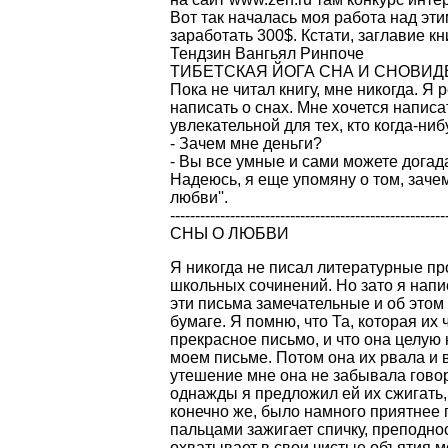
Вот так началась моя работа над эти
заработать 300$. Кстати, заглавие кн
Тендзин Вангьял Ринпоче
ТИБЕТСКАЯ ЙОГА СНА И СНОВИ
Пока не читал книгу, мне никогда. Я 
написать о снах. Мне хочется написа
увлекательной для тех, кто когда-ниб
- Зачем мне деньги?
- Вы все умные и сами можете догада
Надеюсь, я еще упомяну о том, зачем
любви''.
-------------------------------------------------------
СНЫ О ЛЮБВИ
Я никогда не писал литературные пр
школьных сочинений. Но зато я напи
эти письма замечательные и об этом 
бумаге. Я помню, что Та, которая их 
прекрасное письмо, и что она целу
моем письме. Потом она их рвала и 
утешение мне она не забывала говор
однажды я предложил ей их сжигать, 
конечно же, было намного приятнее 
пальцами зажигает спичку, преподнос
охватывает в свои чистые объятия м