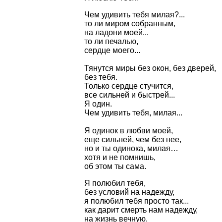
Чем удивить тебя милая?...
то ли миром собранным,
на ладони моей...
то ли печалью,
сердце моего...
Тянутся миры без окон, без дверей,
без тебя.
Только сердце стучится,
все сильней и быстрей...
Я один.
Чем удивить тебя, милая...
Я одинок в любви моей,
еще сильней, чем без нее,
но и ты одинока, милая…
хотя и не помнишь,
об этом ты сама.
Я полюбил тебя,
без условий на надежду,
я полюбил тебя просто так...
как дарит смерть нам надежду,
на жизнь вечную,