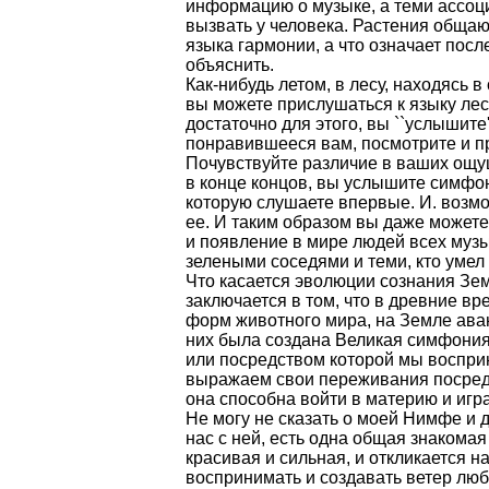
информацию о музыке, а теми ассоц
вызвать у человека. Растения обща
языка гармонии, а что означает посл
объяснить.
Как-нибудь летом, в лесу, находясь 
вы можете прислушаться к языку лес
достаточно для этого, вы ``услышите
понравившееся вам, посмотрите и п
Почувствуйте различие в ваших ощуще
в конце концов, вы услышите симфон
которую слушаете впервые. И. возм
ее. И таким образом вы даже может
и появление в мире людей всех муз
зелеными соседями и теми, кто умел
Что касается эволюции сознания Зем
заключается в том, что в древние в
форм животного мира, на Земле ава
них была создана Великая симфония
или посредством которой мы воспри
выражаем свои переживания посредс
она способна войти в материю и игра
Не могу не сказать о моей Нимфе и д
нас с ней, есть одна общая знакомая
красивая и сильная, и откликается 
воспринимать и создавать ветер любв