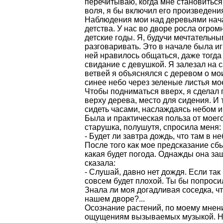
перечитываю, когда мне становиться
воля, я бы включил его произведени
Наблюдения мои над деревьями нача
детства. У нас во дворе росла огро
детские годы. Я, будучи мечтательны
разговаривать. Это в начале была иг
ней нравилось общаться, даже тогда
свидание с девушкой. Я залезал на 
ветвей я объяснялся с деревом о мо
синее небо через зеленые листья мое
Чтобы подниматься вверх, я сделал 
верху дерева, место для сидения. И
сидеть часами, наслаждаясь небом и
Была и практическая польза от моего
старушка, полушутя, спросила меня:
- Будет ли завтра дождь, что там в н
После того как мое предсказание сб
какая будет погода. Однажды она за
сказала:
- Слушай, давно нет дождя. Если так
совсем будет плохой. Ты бы попросил
Знала ли моя догадливая соседка, ч
нашем дворе?...
Осознание растений, по моему мнению
ощущениям вызываемых музыкой. Не