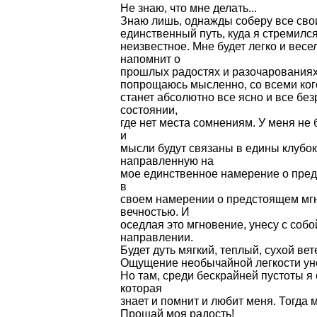
Не знаю, что мне делать...
Знаю лишь, однажды соберу все свои
единственный путь, куда я стремился
неизвестное. Мне будет легко и весе
напомнит о
прошлых радостях и разочарованиях. 
попрощаюсь мысленно, со всеми кого
станет абсолютно все ясно и все без
состоянии,
где нет места сомнениям. У меня не 
и
мысли будут связаны в едины клубок
направленную на
мое единственное намерение о пред
в
своем намерении о предстоящем мгно
вечностью. И
оседлая это мгновение, унесу с соб
направлении.
Будет дуть мягкий, теплый, сухой ве
Ощущение необычайной легкости уне
Но там, среди бескрайней пустоты я
которая
знает и помнит и любит меня. Тогда 
Прощай моя радость!