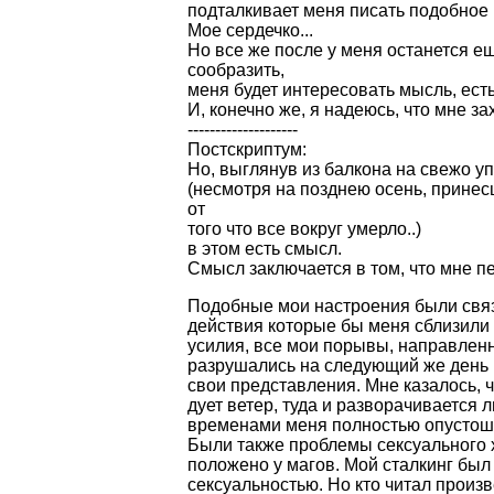
подталкивает меня писать подобное 
Мое сердечко...
Но все же после у меня останется е
сообразить,
меня будет интересовать мысль, ест
И, конечно же, я надеюсь, что мне за
--------------------
Постскриптум:
Но, выглянув из балкона на свежо уп
(несмотря на позднею осень, принес
от
того что все вокруг умерло..)
в этом есть смысл.
Смысл заключается в том, что мне п
Подобные мои настроения были свя
действия которые бы меня сблизили
усилия, все мои порывы, направлен
разрушались на следующий же день и
свои представления. Мне казалось, чт
дует ветер, туда и разворачивается л
временами меня полностью опустош
Были также проблемы сексуального ха
положено у магов. Мой сталкинг был
сексуальностью. Но кто читал произ