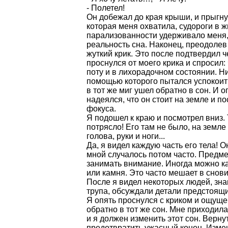
- Полетел!
Он добежал до края крыши, и прыгн
которая меня охватила, судороги в ж
парализованности удерживало меня,
реальность сна. Наконец, преодолев
жуткий крик. Это после подтвердил ч
проснулся от моего крика и спросил: 
поту и в лихорадочном состоянии. Н
помощью которого пытался успокоитьс
в тот же миг ушел обратно в сон. И 
надеялся, что он стоит на земле и п
фокуса.
Я подошел к краю и посмотрел вниз. 
потрясло! Его там не было, на земле
голова, руки и ноги...
Да, я видел каждую часть его тела! 
мной случалось потом часто. Предм
занимать внимание. Иногда можно к
или камня. Это часто мешает в снов
После я видел некоторых людей, зна
трупа, обсуждали детали предстоящи
Я опять проснулся с криком и ощуще
обратно в тот же сон. Мне приходила 
и я должен изменить этот сон. Вернут
предотвратить ужасный конец. Изме