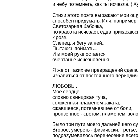
и небу потемнеть, как ты исчезла. (
Стихи этого поэта выражают мои ощу
способен придумать. Или, например 
Светозарная бабочка,
но красота исчезает, едва прикасаюс
к розе.
Слепец, я бегу за ней...
Пытаюсь поймать...
И в моей руке остается
очертанье исчезновенья.
Я же от таких ее превращений сделал
избавиться от постоянного периодиче
ЛЮБОВЬ .
Мое сердце
словно свинцовая туча,
сожженная пламенем заката;
сжавшееся, потемневшее от боли,
пронзенное - светом, пламенем, зол
Было три пути моего дальнейшего сущ
Второе, умереть - физически. Третье
подразумевалось перенесение всего