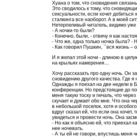
Хуана о том, что сновидения связан
Это сводилось к тому, что сновидящ
сексуальности, если хочет добиться 
сталкинга все наоборот. А в моей с
Нетерпеливый читатель, видимо уже 
- А ночки-то были?
- Конечно, были, - отвечу я как наст
- Что же, одна только ночка была? - 
- Как говорил Пушкин, ``вся жизнь – о
И я желал этой ночи - длиною в цел
на крыльях намерения…
Хочу рассказать про одну ночь. Он з
сновидению другого качества. Где я
Однажды я поехал на две недели в Б
конференции. Но предстоящие до по
меня такую тоску и печаль, что через
скучает и думает обо мне. Что она ч
в небольшой поселок, хотя и особого 
вдруг сказал ей, что если она хочет, 
увидеться и провести ночь. Она засм
- Но как я объясню ей, что приехал к
нее ночевать.
- А ты ей не говори, впустишь меня 