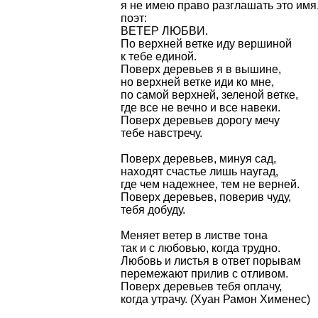
я не имею право разглашать это имя.
поэт:
ВЕТЕР ЛЮБВИ.
По верхней ветке иду вершиной
к тебе единой.
Поверх деревьев я в вышине,
но верхней ветке иди ко мне,
по самой верхней, зеленой ветке,
где все не вечно и все навеки.
Поверх деревьев дорогу мечу
тебе навстречу.
Поверх деревьев, минуя сад,
находят счастье лишь наугад,
где чем надежнее, тем не верней.
Поверх деревьев, поверив чуду,
тебя добуду.
Меняет ветер в листве тона
так и с любовью, когда трудно.
Любовь и листья в ответ порывам
перемежают прилив с отливом.
Поверх деревьев тебя оплачу,
когда утрачу. (Хуан Рамон Хименес)