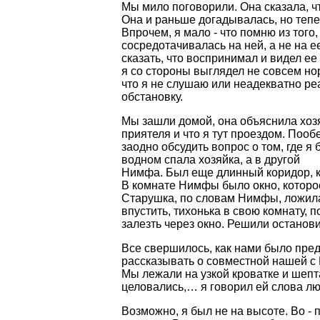
Мы мило поговорили. Она сказала, ч
Она и раньше догадывалась, но тепер
Впрочем, я мало - что помню из того
сосредотачивалась на ней, а не на е
сказать, что воспринимал и видел ее
я со стороны выглядел не совсем но
что я не слушаю или неадекватно ре
обстановку.
Мы зашли домой, она объяснила хозя
приятеля и что я тут проездом. Пооб
заодно обсудить вопрос о том, где я
водном спала хозяйка, а в другой
Нимфа. Был еще длинный коридор, к
В комнате Нимфы было окно, которое
Старушка, по словам Нимфы, ложила
впустить, тихонька в свою комнату, п
залезть через окно. Решили останов
Все свершилось, как нами было преду
рассказывать о совместной нашей с
Мы лежали на узкой кроватке и шепт
целовались,… я говорил ей слова лю
Возможно, я был не на высоте. Во -