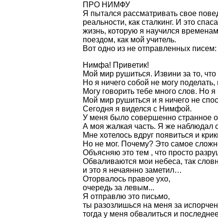
ПРО НИМФУ
Я пытался рассматривать свое пове
реальности, как сталкинг. И это спа
жизнь, которую я научился временами
поездом, как мой учитель.
Вот одно из не отправленных писем:
Нимфа! Приветик!
Мой мир рушиться. Извини за то, что
Но я ничего собой не могу поделать,
Могу говорить тебе много слов. Но я 
Мой мир рушиться и я ничего не спо
Сегодня я виделся с Нимфой.
У меня было совершенно странное ощ
А моя жалкая часть. Я же наблюдал 
Мне хотелось вдруг появиться и крикн
Но не мог. Почему? Это самое сложн
Объясняю это тем , что просто разру
Обваливаются мои небеса, так словн
и это я нечаянно заметил…
Оторвалось правое ухо,
очередь за левым...
Я отправлю это письмо,
ты разозлишься на меня за испорчен
тогда у меня обвалиться и последнее 