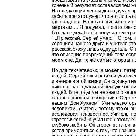
конечный результат оставался тем ж
На следующий день я долго думал про
забыть про этот ужас, что это лишь с
где придется. Написать письмо я мог, 
мертвым…. Я подумал, что это как-то 
В начале декабря, я получил телегр
''...Приезжай, Сергей умер..''. О том,
хоронили нашего друга и учителя это
рассказа скажу лишь одну деталь. Он
что описание повреждений тела совп
моем сне. Да, те же самые оторванны
Но для тех четверых, а может и пят
людей, Сергей так и остался учителе
и вечное в этой жизни. Он сдвинул н
никто из нас в дальнейшем уже не с
людей. В те годы мы не знали о книга
которые прошли в общении с Сергеем,
нашим ''Дон Хуаном''. Учитель, котор
человеком. Учитель, потому что он 
исследовал неизвестное. Учитель, п
стратегический, и учил нас к этому. 
глубоко любить. Он сгорел изнутри, в
хотел примериться с тем, что называе
управлять с собой и теми знаниями,