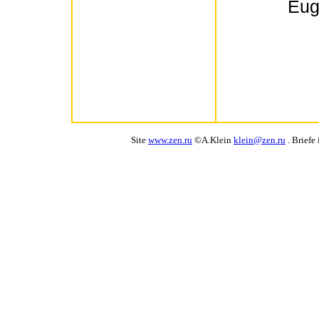
Eug
Site
www.zen.ru
©A.Klein
klein@zen.ru
. Briefe