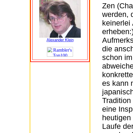
Zen (Chan
werden, 
keinerle
erheben:)
Aufmerks
Alexander Klein
die ansc
schon im
abweichen
konkrett
es kann n
japanisc
Tradition
eine Insp
heutigen
Laufe der