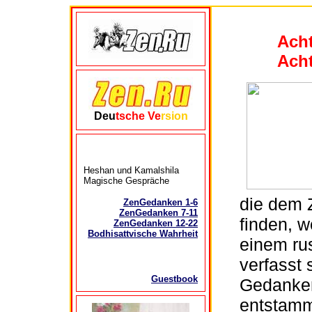
Ach
Ach
Deu
tsche Ve
rsion
Heshan und Kamalshila
Magische Gespräche
die dem 
ZenGedanken 1-6
ZenGedanken 7-11
finden, w
ZenGedanken 12-22
Bodhisattvische Wahrheit
einem ru
verfasst 
Guestbook
Gedanke
entstamm