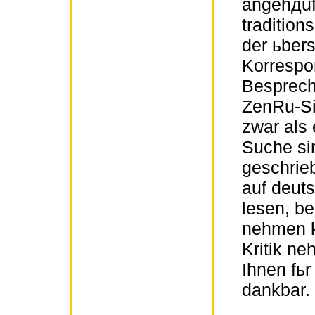
angehдuf
traditio
der ьbers
Korrespo
Besprec
ZenRu-Sit
zwar als e
Suche sin
geschrie
auf deut
lesen, b
nehmen k
Kritik ne
Ihnen fьr
dankbar.