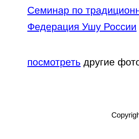
Семинар по традицион
Федерация Ушу России
посмотреть
другие фот
Copyrig