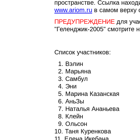
пространстве. Ссылка находи
www.ariom.ru
в самом верху 
ПРЕДУПРЕЖДЕНИЕ
для уча
"Геленджик-2005" смотрите н
Список участников:
1. Вэлин
2. Марьяна
3. Самбул
4. Эни
5. Марина Казанская
6. АньЗы
7. Наталья Ананьева
8. Клейн
9. Ольсон
10. Таня Куренкова
11. Елена Икебана