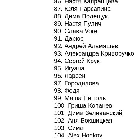
86. Настя Капранцева
87. Юля Парсапина
88. Дима Полещук
89. Настя Пулич
90. Слава Vore
91. Дарюс
92. Андрей Альмяшев
93. Александра Криворучко
94. Сергей Крук
95. Игуана
96. Ларсен
97. Городилова
98. Федя
99. Маша Нигголь
100. Гриша Копанев
101. Дима Зеливанский
102. Аня Бокшицкая
103. Сима
104. Alex Hodkov