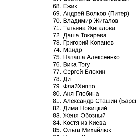
68. Ежик
69. Андрей Волков (Питер)
70. Владимир Жигалов
71. Татьяна Жигалова
72. Даша Токарева
73. Григорий Копанев
74. Мандр
75. Наташа Алексеенко
76. Вика Tory
77. Сергей Блохин
78. Ди
79. ФлайХиппо
80. Аня Глобина
81. Александр Сташин (Барс
82. Дима Новицкий
83. Женя Обозный
84. Костя из Киева
85. Ольга Михайлюк