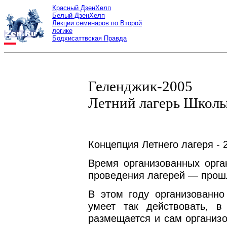
Красный ДзенХелп
Белый ДзенХелп
Лекции семинаров по Второй
логике
Бодхисаттвская Правда
Геленджик-2005
Летний лагерь Школы
Концепция Летнего лагеря - 
Время организованных орга
проведения лагерей — прош
В этом году организованно 
умеет так действовать, в
размещается и сам организ