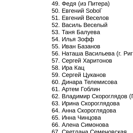
49. Федя (из Питера)
50. Евгений Sobol`
51. Евгений Веселов
52. Василь Веселый
53. Таня Балуева
54. Илья Зофф
55. Иван Базанов
56. Наташа Васильева (г. Риг
57. Сергей Харитонов
58. Ира Кац
59. Сергей Цуканов
60. Динара Телемисова
61. Артем Гоблин
62. Владимир Скороглядов (
63. Ирина Скороглядова
64. Анна Скороглядова
65. Инна Чинцова
66. Алена Симонова
67. Светлана Семеновская