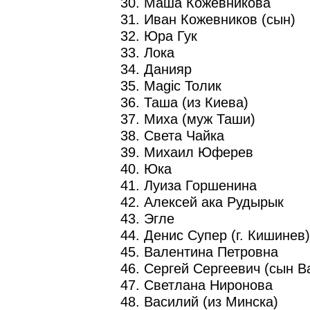
30. Маша Кожевникова
31. Иван Кожевников (сын)
32. Юра Гук
33. Лока
34. Данияр
35. Magic Толик
36. Таша (из Киева)
37. Миха (муж Таши)
38. Света Чайка
39. Михаил Юферев
40. Юка
41. Луиза Горшенина
42. Алексей ака Рудырык
43. Эгле
44. Денис Супер (г. Кишинев)
45. Валентина Петровна
46. Сергей Сергеевич (сын 
47. Светлана Ниронова
48. Василий (из Минска)