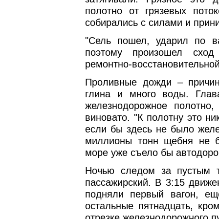
полотно от грязевых поток
собирались с силами и прин
"Сель пошел, ударил по ва
поэтому произошел сход 
ремонтно-восстановительной
Проливные дожди – причин
глина и много воды. Гла
железнодорожное полотно,
виновато. "К полотну это ни
если бы здесь не было желе
миллионы тонн щебня не бр
море уже съело бы автодорог
Ночью следом за пустым 
пассажирский. В 3:15 движе
подняли первый вагон, ещ
остальные пятнадцать, кром
отрезке железнодорожного пу