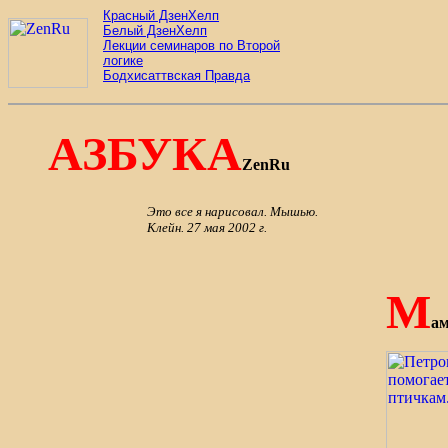
Красный ДзенХелп
Белый ДзенХелп
Лекции семинаров по Второй
логике
Бодхисаттвская Правда
АЗБУКА
ZenRu
Это все я нарисовал. Мышью.
Клейн. 27 мая 2002 г.
М
ам