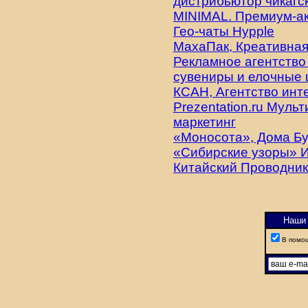
дистрибьютор чикагс
MINIMAL. Премиум-ак
Гео-чаты Hypple
МахаПак, Креативная
Рекламное агентство
сувениры и елочные 
КСАН, Агентство инт
Prezentation.ru Муль
маркетинг
«Моносота», Дома Б
«Сибирские узоры» 
Китайский Проводник
Наши 
В помо