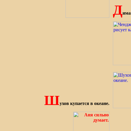
Д
има
Ш
ухов купается в океане.