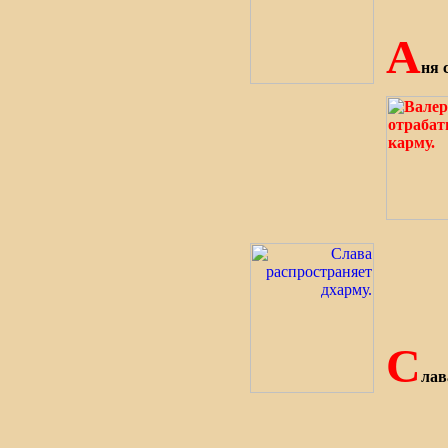
А
ня 
С
лав