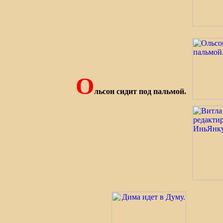
О
льсон сидит под пальмой.