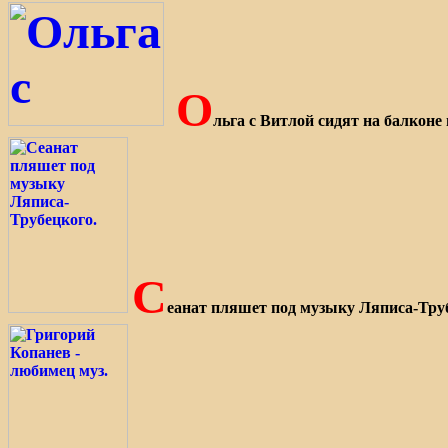
О
льга с Витлой сидят на балконе 
С
еанат пляшет под музыку Ляписа-Тру