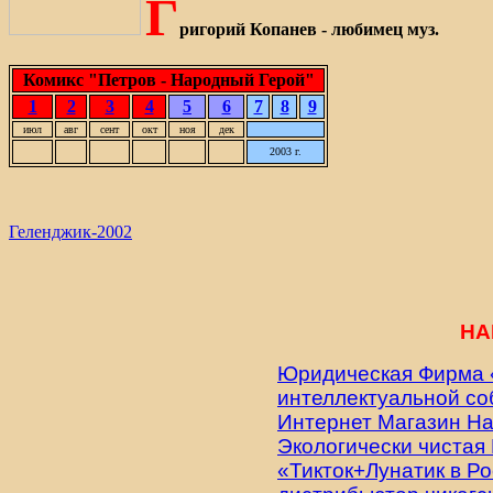
Г
ригорий Копанев - любимец муз.
Комикс "Петров - Народный Герой"
1
2
3
4
5
6
7
8
9
июл
авг
сент
окт
ноя
дек
2003 г.
Геленджик-2002
НА
Юридическая Фирма 
интеллектуальной со
Интернет Магазин Н
Экологически чистая
«Тикток+Лунатик в Р