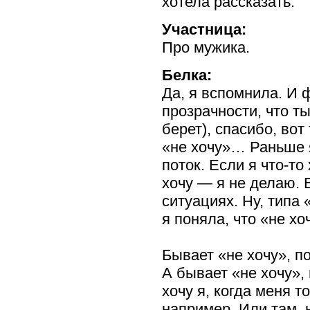
хотела рассказать.
Участница:
Про мужика.
Белка:
Да, я вспомнила. И ф
прозрачности, что т
берет), спасибо, вот
«не хочу»… Раньше я
поток. Если я
что-то
хочу — я не делаю. 
ситуациях. Ну, типа 
я поняла, что «не
хо
Бывает «не хочу», п
А бывает «не хочу»,
хочу я, когда меня т
например. Или там, н