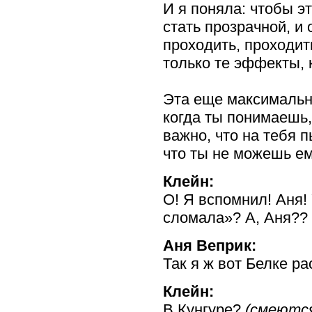
И я поняла: чтобы э
стать прозрачной, и 
проходить, проходить
только те эффекты, 
Эта еще максимальна
когда ты понимаешь,
важно, что на тебя 
что ты не можешь ем
Клейн:
О! Я вспомнил! Аня!
сломала»? А, Аня??
Аня Веприк:
Так я ж вот Белке р
Клейн:
В Кунгуре?
(смеютс