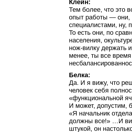
Клейн:
Тем более, что это
опыт работы — они, 
специалистами, ну, 
То есть они, по сра
населения, окультур
нож-вилку
держать и
менее, ты все время
несбалансированнос
Белка:
Да. И я вижу, что ре
человек себя полнос
«функциональной яче
И может, допустим, б
«Я начальник отдела
должны все!» …И вид
штукой, он настольк