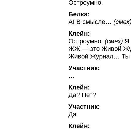
Остроумно.
Белка:
А! В смысле…
(смех
Клейн:
Остроумно.
(смех)
Я 
ЖЖ — это Живой Жур
Живой Журнал… Ты з
Участник:
…
Клейн:
Да? Нет?
Участник:
Да.
Клейн: