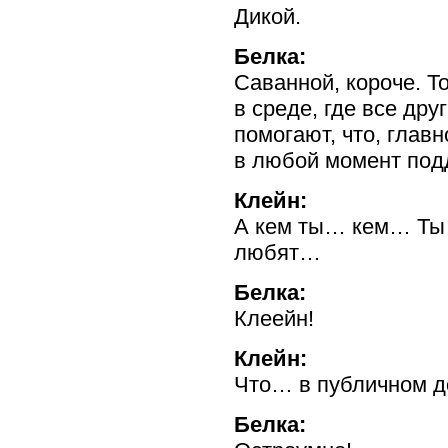
Дикой.
Белка:
Саванной, короче. Т
в среде, где все дру
помогают, что, главн
в любой момент по
Клейн:
А кем ты… кем… Ты г
любят…
Белка:
Клеейн!
Клейн:
Что… в публичном д
Белка: