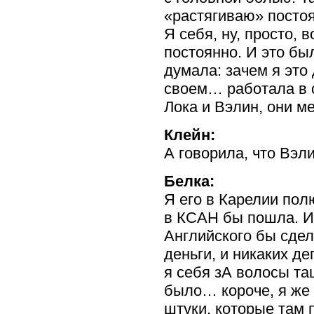
«растягиваю» посто
Я себя, ну, просто,
постоянно. И это бы
думала: зачем я это
своем… работала в 
Лока и Вэлин, они 
Клейн:
А говорила, что Вэл
Белка:
Я его в Карелии по
в КСАН бы пошла. И
Английского бы сде
деньги, и никаких д
я себя зА волосы та
было… короче, я же
штуки, которые там 