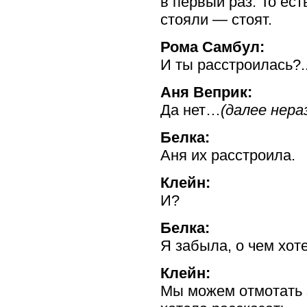
в первый раз. То ест
стояли — стоят.
Рома Самбул:
И ты расстроилась?.
Аня Веприк:
Да нет…
(далее нер
Белка:
Аня их расстроила.
Клейн:
И?
Белка:
Я забыла, о чем хоте
Клейн:
Мы можем отмотать з