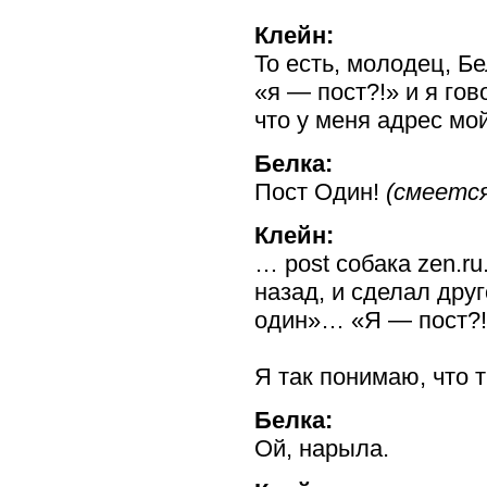
Клейн:
То есть, молодец, Бе
«я — пост?!» и я го
что у меня адрес м
Белка:
Пост Один!
(смеетс
Клейн:
… post собака zen.ru
назад, и сделал дру
один»… «Я — пост?!
Я так понимаю, что 
Белка:
Ой, нарыла.