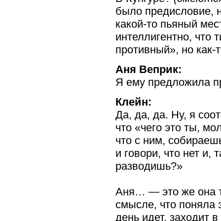
было предисловие, 
какой-то
пьяный мест
интеллигентно, что т
противный», но
как-
Аня Веприк:
Я ему предложила пр
Клейн:
Да, да, да. Ну, я со
что «чего это ты, м
что с ним, собираешь
и говори, что нет и, 
разводишь?»
Аня… — это же она т
смысле, что поняла 
день идет, заходит в