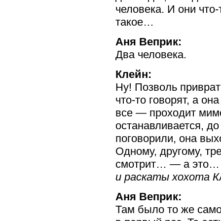
человека. И они
что-
такое…
Аня Веприк:
Два человека.
Клейн:
Ну! Позволь привра
что-то
говорят, а он
все — проходит мимо
останавливается, до 
поговорили, она вых
Одному, другому, тр
смотрит… — а это… 
и раскаты хохота К
Аня Веприк:
Там было то же само