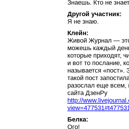
Знаешь. Кто не знае
Другой участник:
Я не знаю.
Клейн:
Живой Журнал — э
можешь каждый день 
которые приходят, ч
и вот то послание, 
называется «пост». З
такой пост запостила
разослал еще всем, 
сайта ДзенРу
http://www.livejourna
view=477531#t47753
Белка:
Ого!