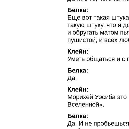
Белка:
Еще вот такая штука
такую штуку, что я д
и обругать матом пь
пушистой, и всех лю
Клейн:
Уметь общаться и с 
Белка:
Да.
Клейн:
Морихей Уэсиба это
Вселенной».
Белка:
Да. И не пробьешься