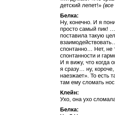
детский лепет!»
(все
Белка:
Ну, конечно. И я по
просто самый пик! 
поставила такую це
взаимодействовать
спонтанно… Нет, не 
спонтанности и гарм
И я вижу, что когда 
я сразу… ну, короче,
наезжает». То есть т
там ему сломать нос
Клейн:
Ухо, она ухо сломала
Белка: