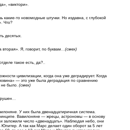
да», «виктори».
шь
какие-то
новомодные штучки. Но издавна, с глубокой
. Что?
ть десятых.
 вторая». Я, говорит, по буквам…
(смех)
отделе такое есть, да?..
ожности цивилизации, когда она уже деградирует. Когда
оловина» — это уже была деградация по сравнению
о не было.
(смех)
азрушен…
вилоняне. У них была двенадцатиричная система.
инципе. Вавилоняне — жрецы, астрономы — в основу
и заложили число «двенадцать». Наблюдая небо, они
ь Юпитер. А так как Марс делает один оборот за 5 лет