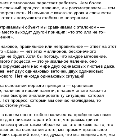
ения с эталоном» перестает работать. Чем более
ее сложный процесс, явление, мы рассматриваем — тем
погрешность. И начиная с
какого-то
уровня сложности
, ответы получаются стабильно неверными.
атриваемый объект мы сравниваем с эталоном» —
о место выходит другой принцип: «то это или не то»
рения».
динаковое, правильное или неправильное — ответ на этот
то
«базе» — нет этих миллионов, бесконечного
гда не будет. Хотя бы потому, что каждое мгновение,
вого процесса — это уникальное явление, оно
в окружающем нас мире двух одинаковых листьев даже.
ев, нет двух одинаковых веточек, двух одинаковых
кового. Нет никогда одинаковых ситуаций.
на основании первого принципа — сравнивая
о, наличие в нашей памяти, в нашем опыте
каких-то
 нам быстрее анализировать ту ситуацию, которая
. Тот процесс, который мы сейчас наблюдаем, то
ас столкнулись.
, в нашем опыте любого количества пройденных нами
е дает никаких гарантий того, что рассматривая
ассматривая таким образом: «о, это похоже на то, что
ешение на основании этого, мы примем правильное
ших гарантий того, что, думая, что мы «видим это», мы