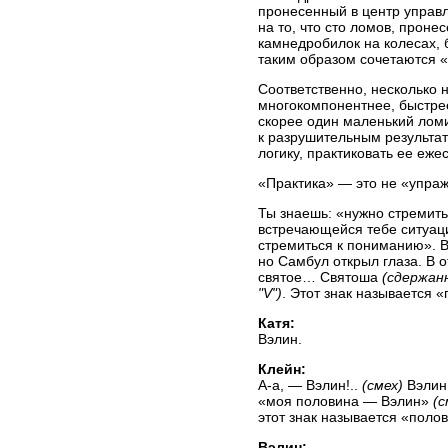
пронесенный в центр управл
на то, что сто ломов, прон
камнедробилок на колесах, 
таким образом сочетаются
Соответственно, несколько 
многокомпонентнее, быстре
скорее один маленький лом
к разрушительным результат
логику, практиковать ее еже
«Практика» — это не «упраж
Ты знаешь: «нужно стремить
встречающейся тебе ситуаци
стремиться к пониманию». В
но Самбул открыл глаза. В 
святое… Святоша
(сдержан
"V")
. Этот знак называется 
Катя:
Вэлин.
Клейн:
А-а, —
Вэлин!..
(смех)
Вэлин.
«моя половина — Вэлин»
(с
этот знак называется «поло
Вэлин: