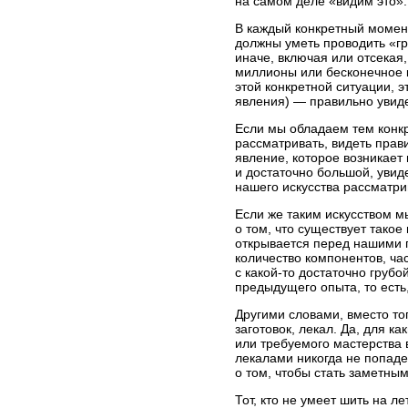
на самом деле «видим это».
В каждый конкретный момент
должны уметь проводить «гр
иначе, включая или отсекая,
миллионы или бесконечное к
этой конкретной ситуации, э
явления) — правильно увидет
Если мы обладаем тем конк
рассматривать, видеть прав
явление, которое возникает 
и достаточно большой, увид
нашего искусства рассматри
Если же таким искусством м
о том, что существует такое
открывается перед нашими г
количество компонентов, ча
с
какой-то
достаточно грубо
предыдущего опыта, то есть
Другими словами, вместо то
заготовок, лекал. Да, для
как
или требуемого мастерства 
лекалами никогда не попад
о том, чтобы стать заметны
Тот, кто не умеет шить на л