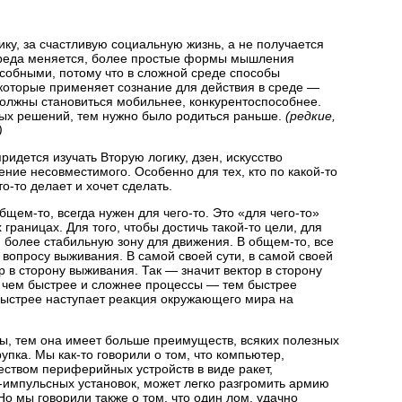
ику, за счастливую социальную жизнь, а не получается
реда меняется, более простые формы мышления
собными, потому что в сложной среде способы
оторые применяет сознание для действия в среде —
олжны становиться мобильнее, конкурентоспособнее.
стых решений, тем нужно было родиться раньше.
(редкие,
)
придется изучать Вторую логику, дзен, искусство
ние несовместимого. Особенно для тех, кто по
какой-то
то-то
делает и хочет сделать.
бщем-то,
всегда нужен для
чего-то.
Это «для
чего-то»
 границах. Для того, чтобы достичь
такой-то
цели, для
бя более стабильную зону для движения. В
общем-то,
все
 вопросу выживания. В самой своей сути, в самой своей
ор в сторону выживания. Так — значит вектор в сторону
, чем быстрее и сложнее процессы — тем быстрее
быстрее наступает реакция окружающего мира на
ы, тем она имеет больше преимуществ, всяких полезных
хрупка. Мы
как-то
говорили о том, что компьютер,
ством периферийных устройств в виде ракет,
-импульсных
установок, может легко разгромить армию
Но мы говорили также о том, что один лом, удачно