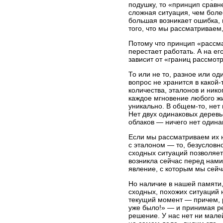
подушку, то «принцип сравн
сложная ситуация, чем бол
большая возникает ошибка, 
того, что мы рассматриваем
Потому что принцип «рассм
перестает работать. А на ег
зависит от «границ рассмот
То или не то, разное или о
вопрос не хранится в
какой-
количества, эталонов и нико
каждое мгновение любого жи
уникально. В
общем-то,
нет 
Нет двух одинаковых деревь
облаков — ничего нет одина
Если мы рассматриваем их 
с эталоном — то, безусловн
сходных ситуаций позволяет
возникла сейчас перед нами
явление, с которым мы сейч
Но наличие в нашей памяти
сходных, похожих ситуаций н
текущий момент — причем, р
уже было!» — и принимая р
решение. У нас нет ни малей