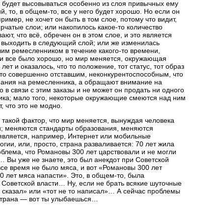
 будет высовываться особенно из слоя привычных ему
й, то, в
общем-то,
все у него будет хорошо. Но если он
мер, не хочет он быть в том слое, потому что видит,
рчатые слои; или накопилось
какое-то
количество
ают, что всё, обречен он в этом слое, и это является
о выходить в следующий слой; или же изменилась
шим ремесленником в течение
какого-то
времени,
и все было хорошо, но мир меняется, окружающая
лет и оказалось, что то положение, тот статус, тот образ
то
совершенно отставшим, неконкурентоспособным, что
мания на ремесленника, а обращают внимание на
го в связи с этим заказы и не может он продать ни одного
ика; мало того, некоторые окружающие смеются над ним
, что это не модно.
 такой фактор, что мир меняется, вынуждая человека
и; меняются стандарты образования, меняются
оявляется, например, Интернет или мобильные
гии, или, просто, страна разваливается: 70 лет жила
блема, что Романовы 300 лет царствовали и не могли
… Вы уже не знаете, это был анекдот при Советской
все время не было мяса, и вот «Романовы 300 лет
0 лет мяса напасти». Это, в
общем-то,
была
Советской власти… Ну, если не брать всякие шуточные
 сказал» или «тот не то написал»… А сейчас проблемы
 страна — вот ты улыбаешься…