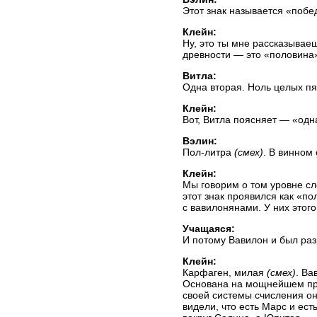
Этот знак называется «побе
Клейн:
Ну, это ты мне рассказывае
древности — это «половина»
Витла:
Одна вторая. Ноль целых пя
Клейн:
Вот, Витла поясняет — «одна
Вэлин:
Пол-литра
(смех)
. В винном 
Клейн:
Мы говорим о том уровне сл
этот знак проявился как «п
с вавилонянами. У них этог
Учащаяся:
И потому Вавилон и был р
Клейн:
Карфаген, милая
(смех)
. Ва
Основана на мощнейшем пр
своей системы счисления он
видели, что есть Марс и ест