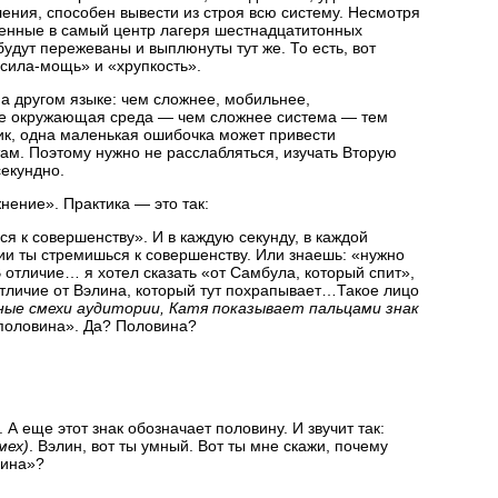
ения, способен вывести из строя всю систему. Несмотря
есенные в самый центр лагеря шестнадцатитонных
будут пережеваны и выплюнуты тут же. То есть, вот
«сила-мощь»
и «хрупкость».
на другом языке: чем сложнее, мобильнее,
е окружающая среда — чем сложнее система — тем
ик, одна маленькая ошибочка может привести
ам. Поэтому нужно не расслабляться, изучать Вторую
секундно.
нение». Практика — это так:
ся к совершенству». И в каждую секунду, в каждой
и ты стремишься к совершенству. Или знаешь: «нужно
 отличие… я хотел сказать «от Самбула, который спит»,
отличие от Вэлина, который тут похрапывает…Такое лицо
ные смехи аудитории, Катя показывает пальцами знак
«половина». Да? Половина?
 А еще этот знак обозначает половину. И звучит так:
мех)
. Вэлин, вот ты умный. Вот ты мне скажи, почему
вина»?