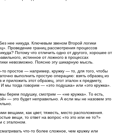
 Без нее никуда. Ключевым звеном Второй логики
иц». Проведение границ рассмотрения процессов
икуда? Потому что отличить одно от другого, хорошее от
равильного, истинное от ложного в процессах
огики невозможно. Поясню эту шикарную мысль.
о-то
простое — например, кружку — то, для того, чтобы
таточно выполнить простую операцию: взять образец из
в
и приложить этот образец, этот эталон к предмету,
И мы тогда говорим — «это подушка» или «это кружка».
 мы берем подушку, смотрим — «не кружка». То есть,
ой» — это будет неправильно. А если мы не назовем это
ильно.
ыми вещами, как цвет, тяжесть, место расположения.
стые вещи, то ответ на вопрос «то это или не то?»
м с эталоном.
ссматривать
что-то
более сложное, чем кружку или