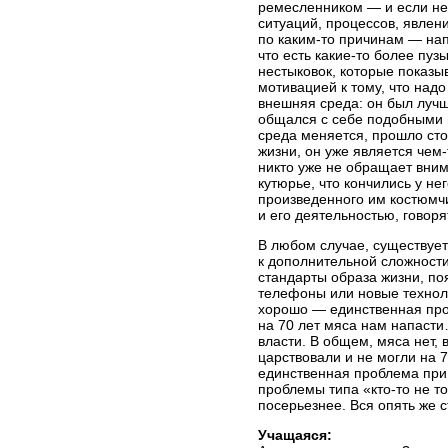
ремесленником — и если не
ситуаций, процессов, явлени
по
каким-то
причинам — напри
что есть
какие-то
более пузы
нестыковок, которые показыв
мотивацией к тому, что над
внешняя среда: он был луч
общался с себе подобными 
среда меняется, прошло сто 
жизни, он уже является
чем-
никто уже не обращает вни
кутюрье, что кончились у не
произведенного им костюмч
и его деятельностью, говорят
В любом случае, существует
к дополнительной сложност
стандарты образа жизни, п
телефоны или новые техноло
хорошо — единственная про
на 70 лет мяса нам напасти
власти. В общем, мяса нет, 
царствовали и не могли на 7
единственная проблема при 
проблемы типа
«кто-то
не то
посерьезнее. Вся опять же
Учащаяся: