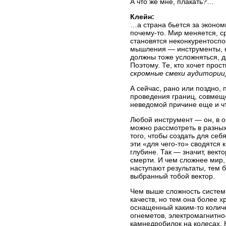
А что же мне, плакать?…
Клейн:
…а страна бьется за эконом
почему-то.
Мир меняется, с
становятся неконкурентоспо
мышления — инструменты, к
должны тоже усложняться, д
Поэтому. Те, кто хочет про
скромные смехи аудитории
А сейчас, рано или поздно, 
проведения границ, совмеще
неведомой причине еще и
ч
Любой инструмент — он, в
о
можно рассмотреть в разных
того, чтобы создать для се
эти «для
чего-то»
сводятся к
глубине. Так — значит, вект
смерти. И чем сложнее мир
наступают результаты, тем 
выбранный тобой вектор.
Чем выше сложность систем
качеств, но тем она более 
оснащенный
каким-то
количе
огнеметов,
электромагнитно
камнедробилок на колесах. 