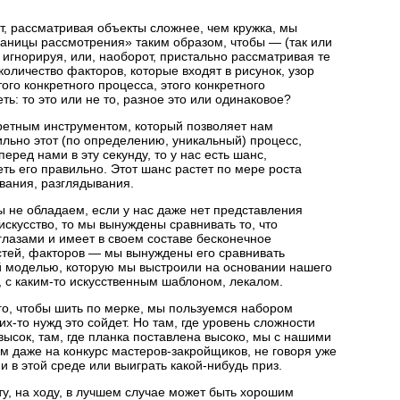
, рассматривая объекты сложнее, чем кружка, мы
аницы рассмотрения» таким образом, чтобы — (так или
 игнорируя, или, наоборот, пристально рассматривая те
оличество факторов, которые входят в рисунок, узор
того конкретного процесса, этого конкретного
ь: то это или не то, разное это или одинаковое?
ретным инструментом, который позволяет нам
ильно этот (по определению, уникальный) процесс,
перед нами в эту секунду, то у нас есть шанс,
еть его правильно. Этот шанс растет по мере роста
вания, разглядывания.
ы не обладаем, если у нас даже нет представления
 искусство, то мы вынуждены сравнивать то, что
лазами и имеет в своем составе бесконечное
стей, факторов — мы вынуждены его сравнивать
й моделью, которую мы выстроили на основании нашего
, с
каким-то
искусственным шаблоном, лекалом.
го, чтобы шить по мерке, мы пользуемся набором
их-то
нужд это сойдет. Но там, где уровень сложности
высок, там, где планка поставлена высоко, мы с нашими
ем даже на конкурс
мастеров-закройщиков,
не говоря уже
ми в этой среде или выиграть
какой-нибудь
приз.
ету, на ходу, в лучшем случае может быть хорошим