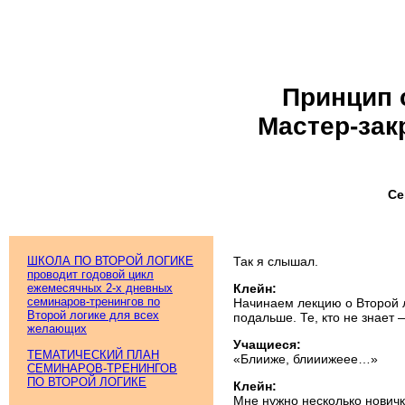
Принцип 
Мастер-за
Се
ШКОЛА ПО ВТОРОЙ ЛОГИКЕ
Так я слышал.
проводит годовой цикл
ежемесячных 2-х дневных
Клейн:
семинаров-тренингов по
Начинаем лекцию о Второй ло
Второй логике для всех
подальше. Те, кто не знает 
желающих
Учащиеся:
ТЕМАТИЧЕСКИЙ ПЛАН
«Блииже, блииижеее…»
СЕМИНАРОВ-ТРЕНИНГОВ
ПО ВТОРОЙ ЛОГИКЕ
Клейн:
Мне нужно несколько новичк