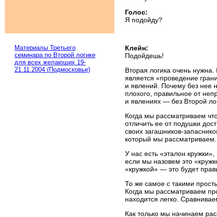
Голос:
Я подойду?
Материалы Третьего
Клейн:
семинара по Второй логике
Подойдешь!
для всех желающих 19-
21.11.2004 (Подмосковье)
Вторая логика очень нужна.
является «проведение гран
и явлений. Почему без нее н
плохого, правильное от неп
и явлениях — без Второй л
Когда мы рассматриваем
чт
отличить ее от подушки дос
своих
загашников-запаснико
который мы рассматриваем. 
У нас есть «эталон кружки»,
если мы назовем это «кружк
«кружкой» — это будет прав
То же самое с такими прост
Когда мы рассматриваем про
находится легко. Сравнивае
Как только мы начинаем ра