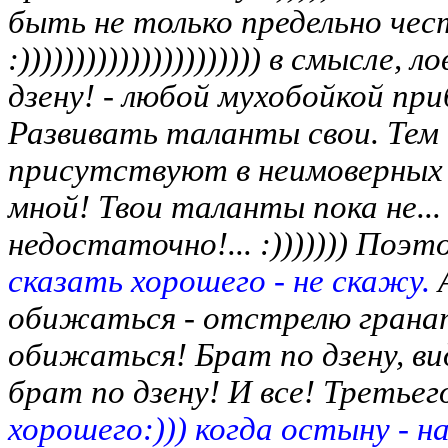
быть не только предельно чест
:)))))))))))))))))))))) в смысле,
дзену! - любой мухобойкой при
Развивать таланты свои. Тем б
присутствуют в неимоверных к
мной! Твои таланты пока не... 
недостаточно!... :))))))) Поэто
сказать хорошего - не скажу.
обижаться - отстрелю грана
обижаться! Брат по дзену, ви
брат по дзену! И все! Третьег
хорошего:))) когда остыну - н