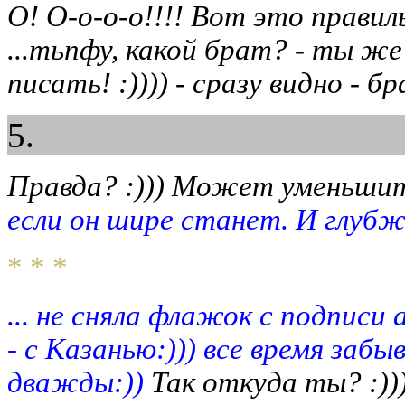
О! О-о-о-о!!!! Вот это правиль
...тьпфу, какой брат? - ты же
писать! :)))) - сразу видно - б
5.
Правда? :))) Может уменьшит
если он шире станет. И глубж
* * *
... не сняла флажок с подписи
- с Казанью:))) все время заб
дважды:))
Так откуда ты? :))