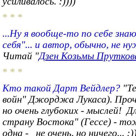
усиливалось. :))))
* * *
...Ну я вообще-то по себе зна
себя"... и автор, обычно, не н
Читай "
Дзен Козьмы Прутков
* * *
Кто такой Дарт Вейдлер?
"Т
войн" Джорджа Лукаса). Проч
но очень глубоких - мыслей! Д
страну Востока" (Гессе) - тож
одна - не очень, но ничего... :