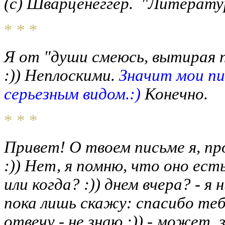
(с) Шварценеггер. "Литератур
* * *
Я от "души смеюсь, вытирая 
:)) Неплоскими.
Значит мои пи
серьезным видом.:)
Конечно.
* * *
Привет! О твоем письме я, пр
:)) Нет, я помню, что оно есть
или когда? :)) днем вчера? - я
пока лишь скажу: спасибо тебе
отвечу - не знаю :)) - может, 