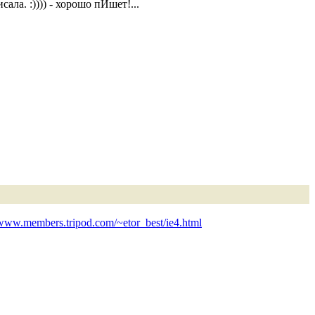
сала. :)))) - хорошо пИшет!...
/www.members.tripod.com/~etor_best/ie4.html