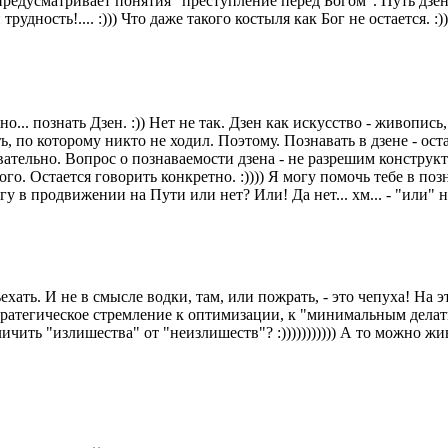
 предусматривает понятия "преступление перед Богом". Путь дзе
рудность!.... :))) Что даже такого костыля как Бог не остается. 
о... познать Дзен. :)) Нет не так. Дзен как искусство - живопис
ь, по которому никто не ходил. Поэтому. Познавать в дзене - оста
ательно. Вопрос о познаваемости дзена - не разрешим конструкти
го. Остается говорить конкретно. :)))) Я могу помочь тебе в п
 продвижении на Пути или нет? Или! Да нет... хм... - "или" нет..
ть. И не в смысле водки, там, или пожрать, - это чепуха! На это 
это стратегическое стремление к оптимизации, к "минимальным де
чить "излишества" от "неизлишеств"? :))))))))))) А то можно живое о