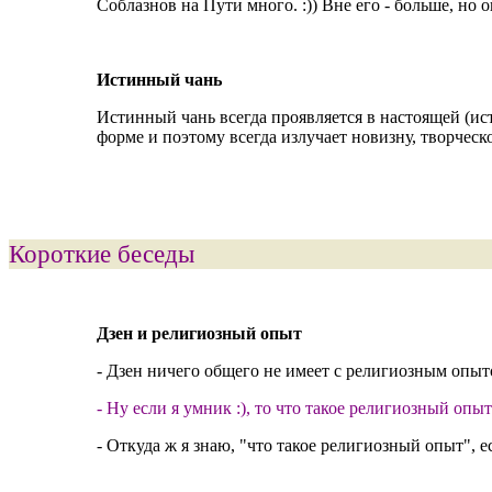
Соблазнов на Пути много. :)) Вне его - больше, но он
Истинный чань
Истинный чань всегда проявляется в настоящей (ист
форме и поэтому всегда излучает новизну, творческост
Короткие беседы
Дзен и религиозный опыт
- Дзен ничего общего не имеет с религиозным опытом
- Ну еcли я умник :), то что такое религиозный опыт
- Откуда ж я знаю, "что такое религиозный опыт", е