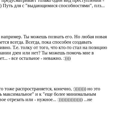
н предусматривает только один вид преступлений -
:))) Путь для с "выдающимися способностями", плз...
ь, например. Ты можешь познать его. Но любая новая
ется всегда. Всегда, пока способен создавать
вно. Т.е. толку от того, что кто-то стал на позицию
ознании дзен или нет? Ты можешь помочь мне в
. - все остальное - неважно. :))))
тоже распространяется, конечно, :)))))))) но это
лать максимальное" и к "еще более минимальным
трезать или - нужное... :)))))))))))))))) ...не