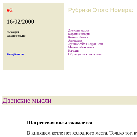
#2
Рубрики Этого Номера:
16/02/2000
Дзенские мысли
выходит
Короткие беседы
еженедельно
Коан от Лотоса
Аннотации
Лучшие сайты Бодхи-Сети
Мелкие объявления
Награды
Обращение к читателю
klein@zen.ru
Дзенские мысли
Шагреневая кожа сжимается
В кипящем котле нет холодного места. Только тот, к