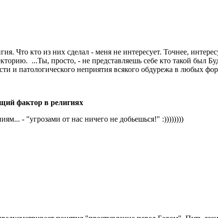
лигия. Что кто из них сделал - меня не интересует. Точнее, интере
торию. ...Ты, просто, - не представляешь себе кто такой был Бу
сти и патологического неприятия всякого обдурежа в любых форм
щий фактор в религиях
м... - "угрозами от нас ничего не добьешься!" :))))))))