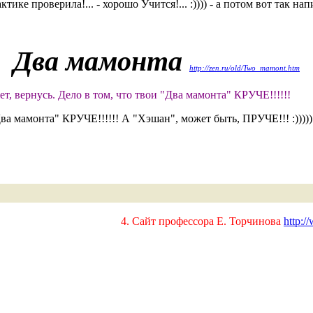
ике проверила!... - хорошо Учится!... :)))) - а потом вот так напи
Два мамонта
http://zen.ru/old/Two_mamont.htm
ет, вернусь. Дело в том, что твои "Два мамонта" КРУЧЕ!!!!!!
Два мамонта" КРУЧЕ!!!!!! А "Хэшан", может быть, ПРУЧЕ!!! :)))))
4. Сайт профессора Е. Торчинова
http:/