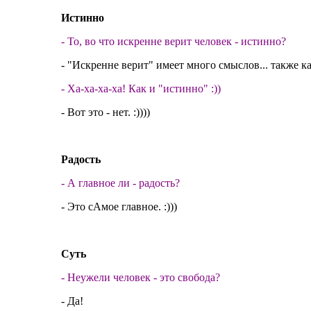
Истинно
- То, во что искренне верит человек - истинно?
- "Искренне верит" имеет много смыслов... также как
- Ха-ха-ха-ха! Как и "истинно" :))
- Вот это - нет. :))))
Радость
- А главное ли - радость?
- Это сАмое главное. :)))
Суть
- Неужели человек - это свобода?
- Да!