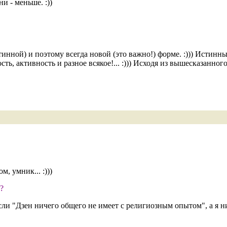
и - меньше. :))
инной) и поэтому всегда новой (это важно!) форме. :))) Истинны
ь, активность и разное всякое!... :))) Исходя из вышесказанного - 
, умник... :)))
?
сли "Дзен ничего общего не имеет с религиозным опытом", а я ни