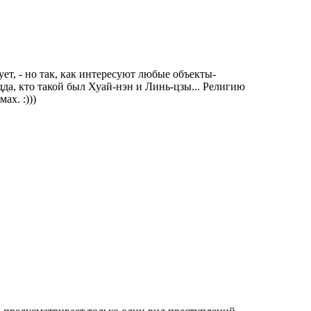
сует, - но так, как интересуют любые объекты-
дда, кто такой был Хуай-нэн и Линь-цзы... Религию
ах. :)))