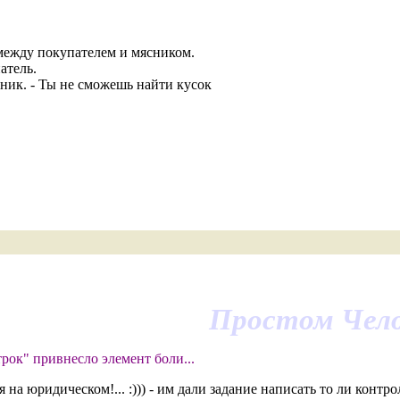
 между покупателем и мясником.
атель.
ясник. - Ты не сможешь найти кусок
Простом Чело
рок" привнесло элемент боли...
ится на юридическом!... :))) - им дали задание написать то ли конт