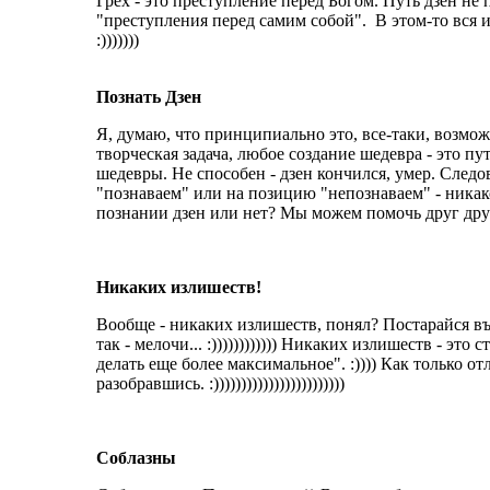
Грех - это преступление перед Богом. Путь дзен не
"преступления перед самим собой". В этом-то вся и т
:)))))))
Познать Дзен
Я, думаю, что принципиально это, все-таки, возможн
творческая задача, любое создание шедевра - это пут
шедевры. Не способен - дзен кончился, умер. Следов
"познаваем" или на позицию "непознаваем" - никако
познании дзен или нет? Мы можем помочь друг другу в
Никаких излишеств!
Вообще - никаких излишеств, понял? Постарайся въеха
так - мелочи... :)))))))))))) Никаких излишеств - 
делать еще более максимальное". :)))) Как только отли
разобравшись. :))))))))))))))))))))))))
Соблазны