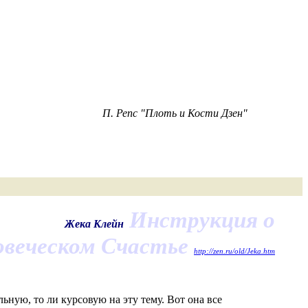
П. Репс "Плоть и Кости Дзен"
Инструкция о
Жека Клейн
веческом Счастье
http://zen.ru/old/Jeka.htm
рольную, то ли курсовую на эту тему. Вот она все