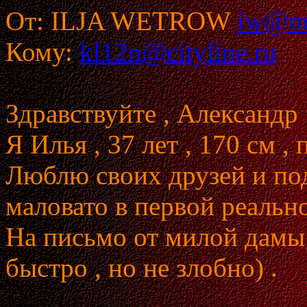
От: ILJA WETROW
iw@ma
Кому:
kl12n@cityline.ru
Здравствуйте , Александр 
Я Илья , 37 лет , 170 см ,
Люблю своих друзей и подр
маловато в первой реально
На письмо от милой дамы 
быстро , но не злобно) .