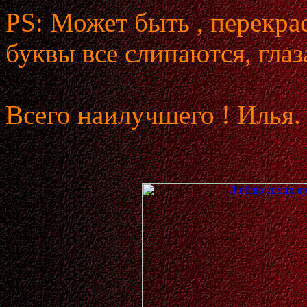
PS: Может быть , перекра
буквы все слипаются, глаз
Всего наилучшего ! Илья.