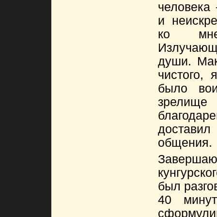
человека 
и неискре
ко мне
Излучающ
души. Мак
чистого, 
было вои
зрелище
благодаре
доставил
общения.
Заверш
кунгурско
был разго
40 мину
сформули