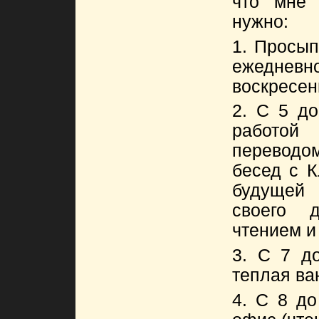
что мне 
нужно:
1. Просып
ежедне
воскресень
2. С 5 до
работо
переводом
бесед с К
будущей
своего д
чтением и 
3. С 7 до
теплая ва
4. С 8 до