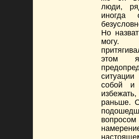
люди, р
иногда 
безусловн
Но назват
могу.
притягив
этом 
предопр
ситуаци
собой и
избежат
раньше. 
подошедш
вопро
намерен
настоя