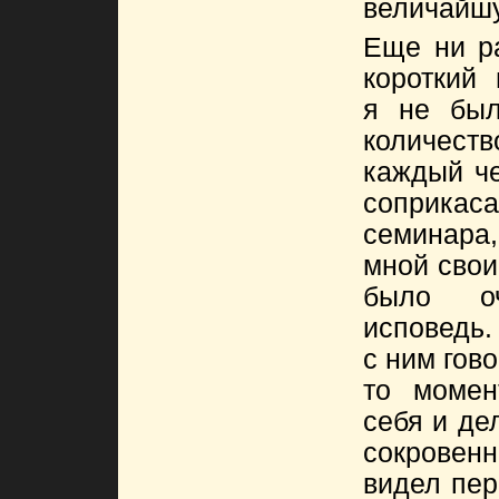
величайшу
Еще ни ра
короткий
я не был
количест
каждый че
соприка
семинара,
мной свои
было о
исповедь.
с ним гово
то момен
себя и де
сокровенн
видел пер