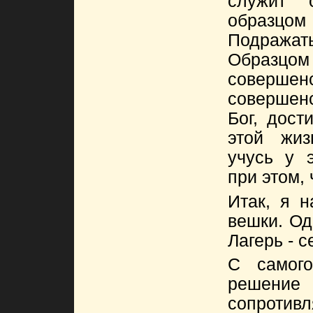
служит 
образцо
Подраж
Образцо
совер
совершен
Бог, дост
этой жиз
учусь у э
при этом, 
Итак, я н
вешки. Од
Лагерь - 
С самог
решение 
сопротив