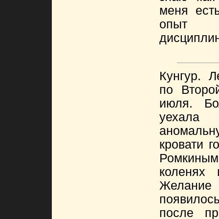
меня есть
опыт п
дисциплин
Кунгур. 
по Второ
июля. Бо
уехал
аномальну
кровати г
Ромкин
коленях 
Желание 
появилос
после пр