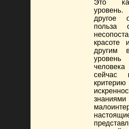
Это кач
уровень.
другое 
польза 
несопост
красоте 
другим 
уровень
человек
сейчас 
критери
искренно
знания
малоин
настоящ
предст