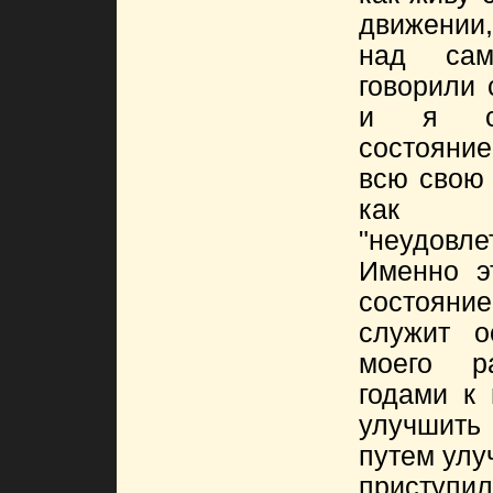
движении,
над сам
говорили
и я сф
состояние
всю свою 
как 
"неудовле
Именно э
состояни
служит о
моего р
годами к 
улучшить
путем улу
приступ