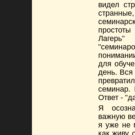
видел ст
стран
семинарс
простоты
Лагерь
"семин
понимании
для обуче
день. Вся
превратил
семинар. 
Ответ - "да
Я осозн
важную ве
я уже не м
как живу 