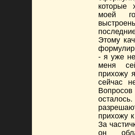
которые 
моей г
выстроен
последни
Этому кач
формулир
- я уже н
меня се
прихожу я
сейчас н
Вопрос
осталось
разрешаю
прихожу к
За частич
он обл