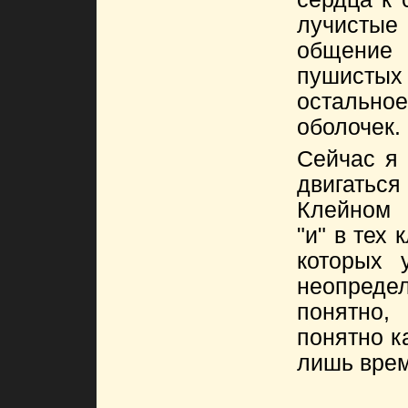
лучистые
общение
пушист
остально
оболочек.
Сейчас я 
двигаться
Клейном 
"и" в тех
которых 
неопре
понятно
понятно к
лишь врем