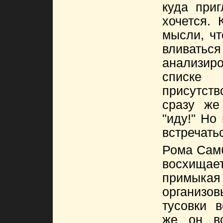
куда при
хочется. 
мысли, чт
вливаться
анализиро
списк
присутств
сразу же
"иду!" Но
встречать
Рома Самб
восхищает
примыкая 
организ
тусовки в
же он вс