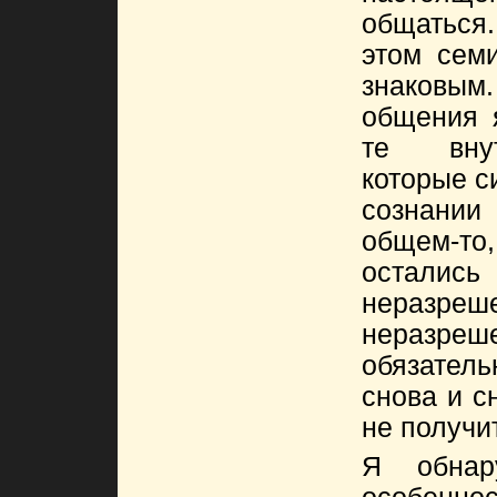
общаться.
этом сем
знаковым.
общения 
те внут
которые с
сознании
общем-т
оста
неразре
неразр
обязател
снова и с
не получит
Я обнар