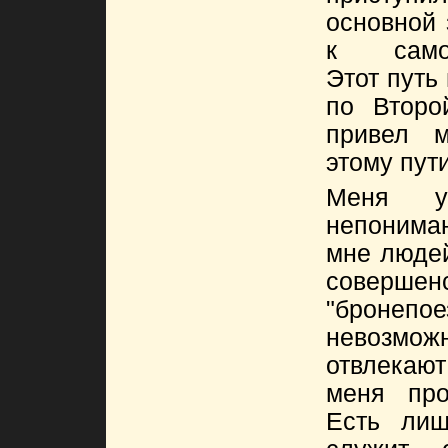
основной 
к самос
Этот путь
по Второ
привел 
этому пут
Меня у
непонима
мне людей
совер
"бронеп
невозм
отвлекают
меня про
Есть лиш