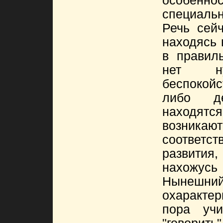
особен
специаль
Речь сейч
находясь 
в правил
нет ну
беспокойс
либо де
находя
возника
соответ
развити
нахожусь
Ныне
охаракте
пора учи