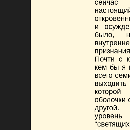
сейчас
настоящ
откровенн
и осужде
было, 
внутре
признания
Почти с 
кем бы я 
всего сем
выходить 
которой
оболочки 
другой.
уровен
"светящих