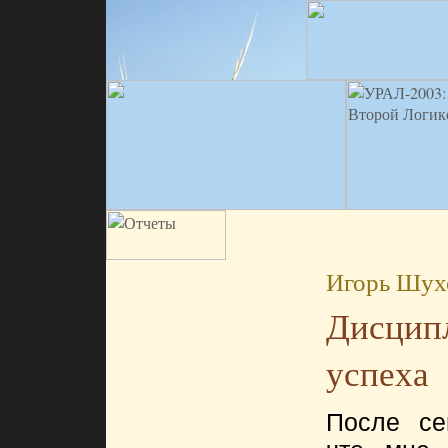
Игорь Шух
Дисцип
успеха
После се