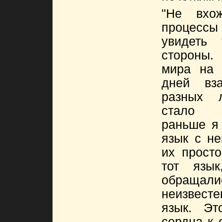
"Не вхо
процесс
увидеть
стороны.
мира на 
дней вза
разных 
стало 
раньше я
язык с н
их прост
тот язы
обращали
неизвесте
язык. Эт
сердца к 