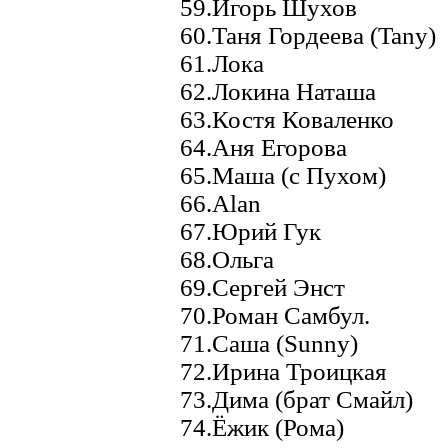
59.Игорь Шухов
60.Таня Гордеева (Tany)
61.Лока
62.Локина Наташа
63.Костя Коваленко
64.Аня Егорова
65.Маша (с Пухом)
66.Alan
67.Юрий Гук
68.Ольга
69.Сергей Энст
70.Роман Самбул.
71.Саша (Sunny)
72.Ирина Троицкая
73.Дима (брат Смайл)
74.Ёжик (Рома)