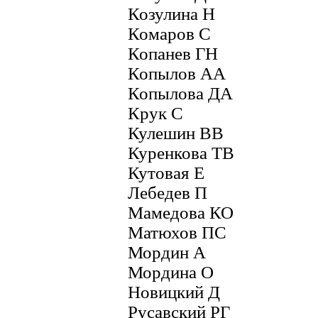
Козулина Н
Комаров С
Копанев ГН
Копылов АА
Копылова ДА
Крук С
Кулешин ВВ
Куренкова ТВ
Кутовая Е
Лебедев П
Мамедова КО
Матюхов ПС
Мордин А
Мордина О
Новицкий Д
Русавский РГ