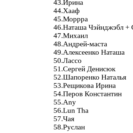
43.Ирина
44.Хааф
45.Моррра
46.Наташа Чэйнджэбл + С
47.Михаил
48.Андрей-маста
49.Алексеенко Наташа
50.Лассо
51.Сергей Денисюк
52.Шапоренко Наталья
53.Рещикова Ирина
54.Перов Константин
55.Any
56.Lun Tha
57.Чая
58.Руслан