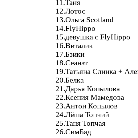
11.Таня
12.Лотос
13.Ольга Scotland
14.FlyHippo
15.девушка c FlyHippo
16.Виталик
17.Бзики
18.Сеанат
19.Татьяна Слинка + Але
20.Белка
21.Дарья Копылова
22.Ксения Мамедова
23.Антон Копылов
24.Лёша Топчий
25.Таня Топчая
26.СимБад