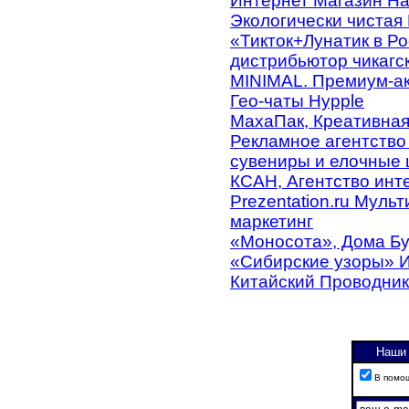
Интернет Магазин Н
Экологически чистая
«Тикток+Лунатик в Р
дистрибьютор чикагс
MINIMAL. Премиум-ак
Гео-чаты Hypple
МахаПак, Креативная
Рекламное агентство
сувениры и елочные 
КСАН, Агентство инт
Prezentation.ru Муль
маркетинг
«Моносота», Дома Б
«Сибирские узоры» 
Китайский Проводник
Наши 
В помо