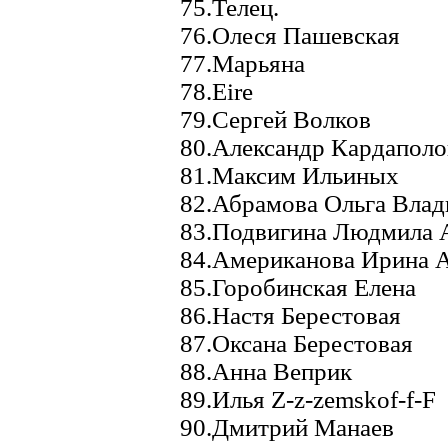
75.Телец.
76.Олеся Пашевская
77.Марьяна
78.Eire
79.Сергей Волков
80.Александр Кардаполо
81.Максим Ильиных
82.Абрамова Ольга Вла
83.Подвигина Людмила 
84.Американова Ирина 
85.Горобинская Елена
86.Настя Берестовая
87.Оксана Берестовая
88.Анна Веприк
89.Илья Z-z-zemskof-f-F
90.Дмитрий Манаев