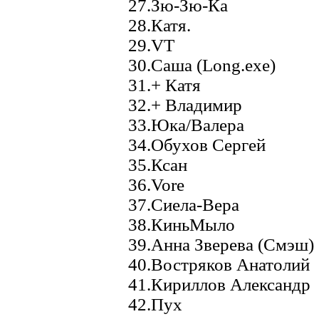
27.Зю-Зю-Ка
28.Катя.
29.VT
30.Саша (Long.exe)
31.+ Катя
32.+ Владимир
33.Юка/Валера
34.Обухов Сергей
35.Ксан
36.Vore
37.Сиела-Вера
38.КиньМыло
39.Анна Зверева (Смэш)
40.Востряков Анатолий
41.Кириллов Александр
42.Пух