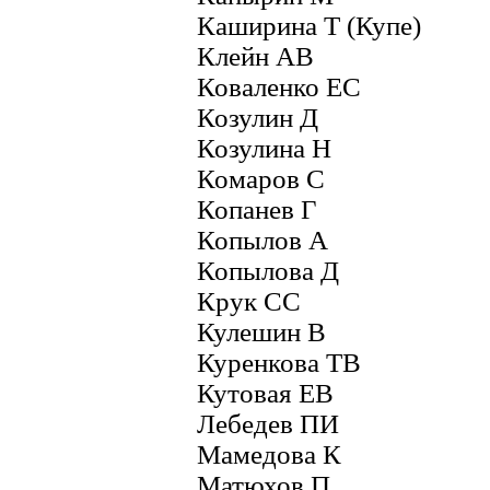
Каширина Т (Купе)
Клейн АВ
Коваленко ЕС
Козулин Д
Козулина Н
Комаров С
Копанев Г
Копылов А
Копылова Д
Крук СС
Кулешин В
Куренкова ТВ
Кутовая ЕВ
Лебедев ПИ
Мамедова К
Матюхов П