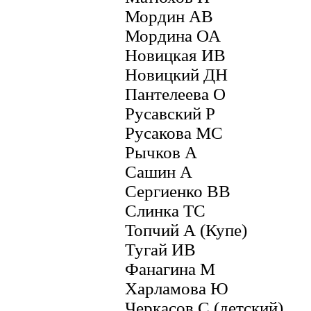
Мордин АВ
Мордина ОА
Новицкая ИВ
Новицкий ДН
Пантелеева О
Русавский Р
Русакова МС
Рычков А
Сашин А
Сергиенко ВВ
Слинка ТС
Топчий А (Купе)
Тугай ИВ
Фанагина М
Харламова Ю
Черкасов С (детский)