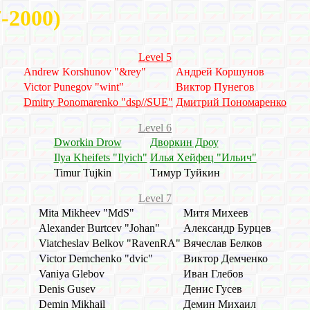
7-2000)
Level 5
Andrew Korshunov "&rey"
Андрей Коршунов
Victor Punegov "wint"
Виктор Пунегов
Dmitry Ponomarenko "dsp//SUE"
Дмитрий Пономаренко
Level 6
Dworkin Drow
Дворкин Дроу
Ilya Kheifets "Ilyich"
Илья Хейфец "Ильич"
Timur Tujkin
Тимур Туйкин
Level 7
Mita Mikheev "MdS"
Митя Михеев
Alexander Burtcev "Johan"
Александр Бурцев
Viatcheslav Belkov "RavenRA"
Вячеслав Белков
Victor Demchenko "dvic"
Виктор Демченко
Vaniya Glebov
Иван Глебов
Denis Gusev
Денис Гусев
Demin Mikhail
Демин Михаил