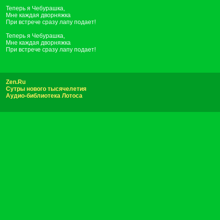
Теперь я Чебурашка,
Мне каждая дворняжка
При встрече сразу лапу подает!
Теперь я Чебурашка,
Мне каждая дворняжка
При встрече сразу лапу подает!
Zen.Ru
Сутры нового тысячелетия
Аудио-библиотека Лотоса