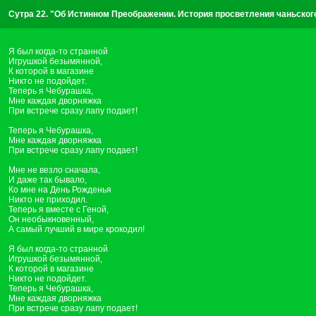
Сутра 22. "Об Истинном Преображении. История просветления чаньског
Я был когда-то странной
Игрушкой безымянной,
К которой в магазине
Никто не подойдет.
Теперь я Чебурашка,
Мне каждая дворняжка
При встрече сразу лапу подает!
Теперь я Чебурашка,
Мне каждая дворняжка
При встрече сразу лапу подает!
Мне не везло сначала,
И даже так бывало,
Ко мне на День Рожденья
Никто не приходил.
Теперь я вместе с Геной,
Он необыкновенный,
А самый лучший в мире крокодил!
Я был когда-то странной
Игрушкой безымянной,
К которой в магазине
Никто не подойдет.
Теперь я Чебурашка,
Мне каждая дворняжка
При встрече сразу лапу подает!