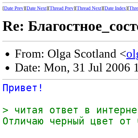
[
Date Prev
][
Date Next
][
Thread Prev
][
Thread Next
][
Date Index
][
Thre
Re: Благостное_сос
From: Olga Scotland <
ol
Date: Mon, 31 Jul 2006 
Привет!
> читая ответ в интерне
Отличаю черный цвет от 