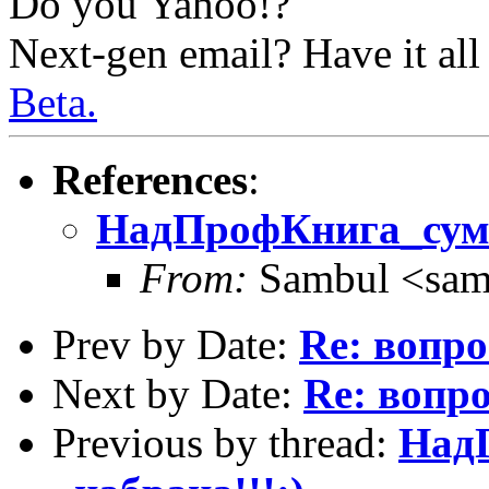
Do you Yahoo!?
Next-gen email? Have it all
Beta.
References
:
НадПрофКнига_сумм
From:
Sambul <sam
Prev by Date:
Re: вопр
Next by Date:
Re: вопр
Previous by thread:
Над