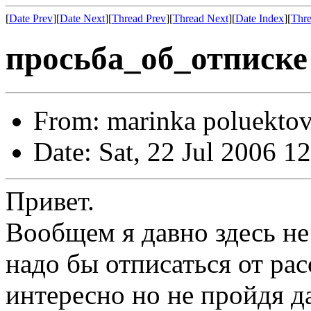
[
Date Prev
][
Date Next
][
Thread Prev
][
Thread Next
][
Date Index
][
Thre
просьба_об_отписке
From: marinka poluektov
Date: Sat, 22 Jul 2006 1
Привет.
Вообщем я давно здесь не
надо бы отписаться от ра
интересно но не пройдя д