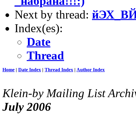
_набрана!!!:)
Next by thread:
йЭХ_В
Index(es):
Date
Thread
Home
|
Date Index
|
Thread Index
|
Author Index
Klein-by Mailing List Archi
July 2006