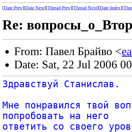
[
Date Prev
][
Date Next
][
Thread Prev
][
Thread Next
][
Date Index
][
Thre
Re: вопросы_о_Вто
From: Павел Брайво <
ea
Date: Sat, 22 Jul 2006 0
Здравствуй Станислав.
Мне понравился твой воп
попробовать на него
ответить со своего уров