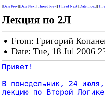
[
Date Prev
][
Date Next
][
Thread Prev
][
Thread Next
][
Date Index
][
Thre
Лекция по 2Л
From: Григорий Копане
Date: Tue, 18 Jul 2006 
Привет!
В понедельник, 24 июля,
лекцию по Второй Логике